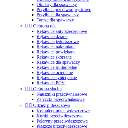
Okulary dla spawaczy
Przyłbice przeciwodpryskowe
Przyłbice dla spawaczy
Tarcze dla spawaczy


Ochrona rąk
Rękawice antyprzecięciowe
Rękawice dziane
Rękawice jednorazowe
Rękawice nakrapiane
Rękawice powlekane
Rękawice skórzane
Rękawice dla spawaczy
Rękawice trudnopalne
Rękawice ocieplane
Rękawice syntetyczne
Rękawice PCV


Ochrona słuchu
Nauszniki przeciwhałasowe
Zatyczki przeciwhałasowe


Odzież p.deszczowa
Komplety przeciwdeszczowe
Kurtki przeciwdeszczowe
Peleryny przeciwdeszczowe
Płaszcze przeciwdeszczowe