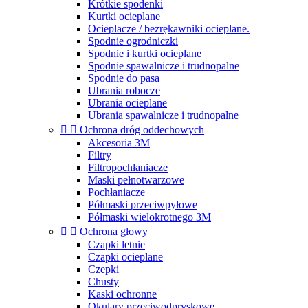
Krótkie spodenki
Kurtki ocieplane
Ocieplacze / bezrękawniki ocieplane.
Spodnie ogrodniczki
Spodnie i kurtki ocieplane
Spodnie spawalnicze i trudnopalne
Spodnie do pasa
Ubrania robocze
Ubrania ocieplane
Ubrania spawalnicze i trudnopalne


Ochrona dróg oddechowych
Akcesoria 3M
Filtry
Filtropochłaniacze
Maski pełnotwarzowe
Pochłaniacze
Półmaski przeciwpyłowe
Półmaski wielokrotnego 3M


Ochrona głowy
Czapki letnie
Czapki ocieplane
Czepki
Chusty
Kaski ochronne
Okulary przeciwodpryskowe