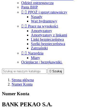
Odzież ostrzegawcza
Pasta BHP


PPOŻ i sprzęt ratowniczy
Nasady
Wąż hydrantowy


Prace na wysokości
Amortyzatory
Amortyzatory z linkami
Linki bezpieczeństwa
Szelki bezpieczeństwa
Zatrzaśniki


Narzędzia
Miary
Ocieplacze / bezrękawniki.

Szukaj
Strona główna
Numer Konta
Numer Konta
BANK PEKAO S.A.