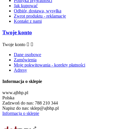
Polityka prywatności
Jak kupować
Odbiór, dostawa, wysyłka
Zwrot produktu - reklamacje
Kontakt z nami
Twoje konto
Twoje konto


Dane osobowe
Zamówienia
Moje pokwitowania - korekty płatności
Adresy
Informacja o sklepie
www.ajbhp.pl
Polska
Zadzwoń do nas:
788 210 344
Napisz do nas:
sklep@ajbhp.pl
Informacja o sklepie