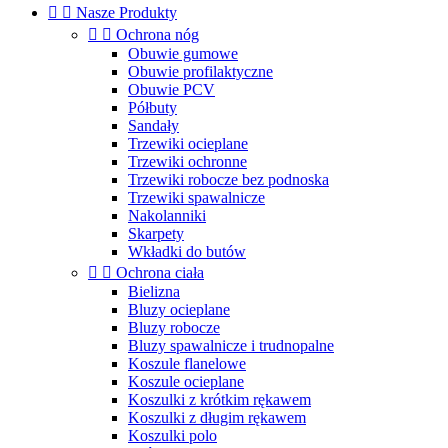


Nasze Produkty


Ochrona nóg
Obuwie gumowe
Obuwie profilaktyczne
Obuwie PCV
Półbuty
Sandały
Trzewiki ocieplane
Trzewiki ochronne
Trzewiki robocze bez podnoska
Trzewiki spawalnicze
Nakolanniki
Skarpety
Wkładki do butów


Ochrona ciała
Bielizna
Bluzy ocieplane
Bluzy robocze
Bluzy spawalnicze i trudnopalne
Koszule flanelowe
Koszule ocieplane
Koszulki z krótkim rękawem
Koszulki z długim rękawem
Koszulki polo