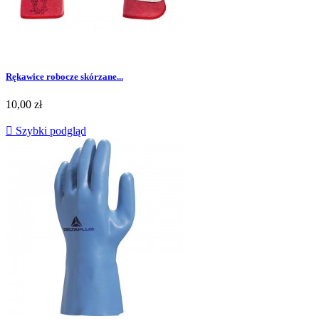
Rękawice robocze skórzane...
Cena
10,00 zł

Szybki podgląd