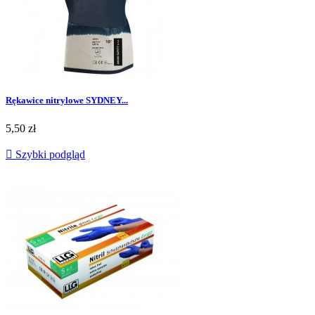
Rękawice nitrylowe SYDNEY...
Cena
5,50 zł

Szybki podgląd