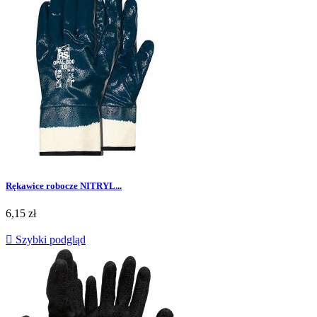
Rękawice robocze NITRYL...
Cena
6,15 zł

Szybki podgląd