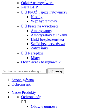
Odzież ostrzegawcza
Pasta BHP


PPOŻ i sprzęt ratowniczy
Nasady
Wąż hydrantowy


Prace na wysokości
Amortyzatory
Amortyzatory z linkami
Linki bezpieczeństwa
Szelki bezpieczeństwa
Zatrzaśniki


Narzędzia
Miary
Ocieplacze / bezrękawniki.

Szukaj
Strona główna
Ochrona rąk
Nasze Produkty
Ochrona nóg


Obuwie gumowe