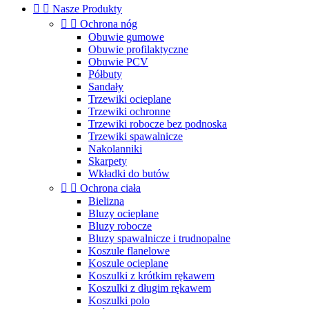


Nasze Produkty


Ochrona nóg
Obuwie gumowe
Obuwie profilaktyczne
Obuwie PCV
Półbuty
Sandały
Trzewiki ocieplane
Trzewiki ochronne
Trzewiki robocze bez podnoska
Trzewiki spawalnicze
Nakolanniki
Skarpety
Wkładki do butów


Ochrona ciała
Bielizna
Bluzy ocieplane
Bluzy robocze
Bluzy spawalnicze i trudnopalne
Koszule flanelowe
Koszule ocieplane
Koszulki z krótkim rękawem
Koszulki z długim rękawem
Koszulki polo