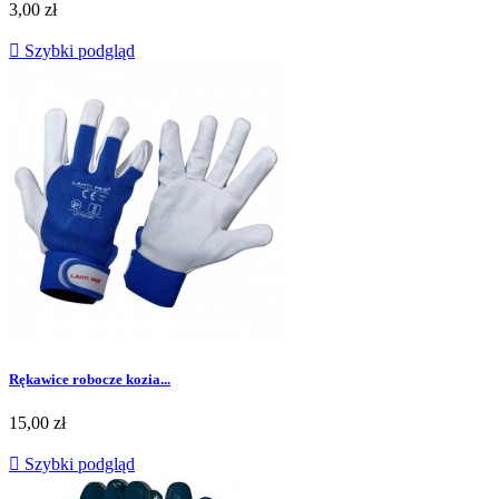
Cena
3,00 zł

Szybki podgląd
Rękawice robocze kozia...
Cena
15,00 zł

Szybki podgląd