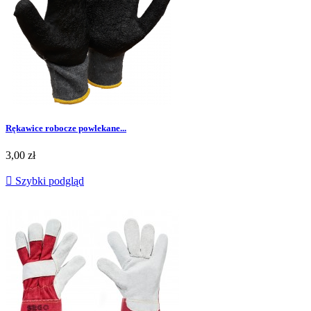
Rękawice robocze powlekane...
Cena
3,00 zł

Szybki podgląd