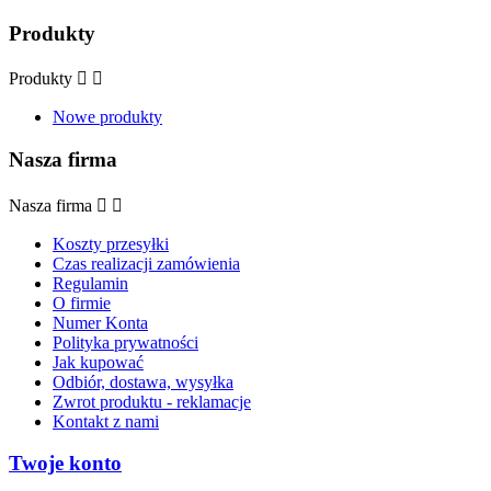
Produkty
Produkty


Nowe produkty
Nasza firma
Nasza firma


Koszty przesyłki
Czas realizacji zamówienia
Regulamin
O firmie
Numer Konta
Polityka prywatności
Jak kupować
Odbiór, dostawa, wysyłka
Zwrot produktu - reklamacje
Kontakt z nami
Twoje konto