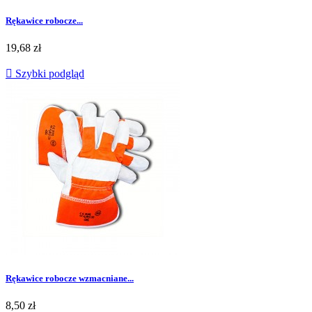
Rękawice robocze...
Cena
19,68 zł

Szybki podgląd
Rękawice robocze wzmacniane...
Cena
8,50 zł