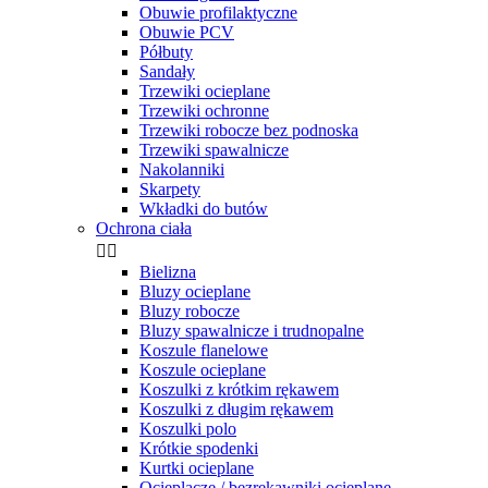
Obuwie profilaktyczne
Obuwie PCV
Półbuty
Sandały
Trzewiki ocieplane
Trzewiki ochronne
Trzewiki robocze bez podnoska
Trzewiki spawalnicze
Nakolanniki
Skarpety
Wkładki do butów
Ochrona ciała


Bielizna
Bluzy ocieplane
Bluzy robocze
Bluzy spawalnicze i trudnopalne
Koszule flanelowe
Koszule ocieplane
Koszulki z krótkim rękawem
Koszulki z długim rękawem
Koszulki polo
Krótkie spodenki
Kurtki ocieplane
Ocieplacze / bezrękawniki ocieplane.