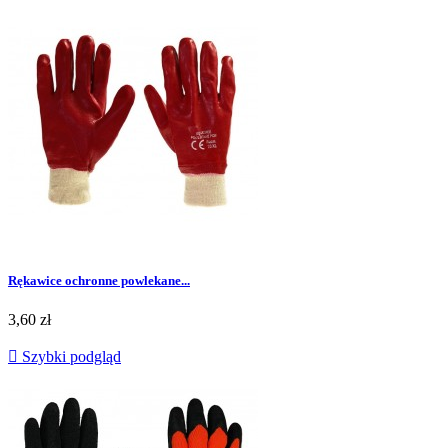
Rękawice ochronne powlekane...
Cena
3,60 zł

Szybki podgląd