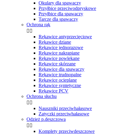
Okulary dla spawaczy
Przyłbice przeciwodpryskowe
Przyłbice dla spawaczy
Tarcze dla spawaczy
Ochrona rąk


Rękawice antyprzecięciowe
Rękawice dziane
Rękawice jednorazowe
Rękawice nakrapiane
Rękawice powlekane
Rękawice skórzane
Rękawice dla spawaczy
Rękawice trudnopalne
Rękawice ocieplane
Rękawice syntetyczne
Rękawice PCV
Ochrona słuchu


Nauszniki przeciwhałasowe
Zatyczki przeciwhałasowe
Odzież p.deszczowa


Komplety przeciwdeszczowe