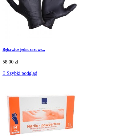
Rękawice jednorazowe...
Cena
58,00 zł

Szybki podgląd