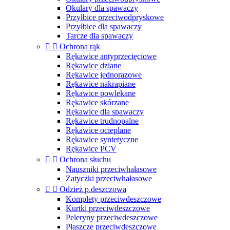
Okulary dla spawaczy
Przyłbice przeciwodpryskowe
Przyłbice dla spawaczy
Tarcze dla spawaczy


Ochrona rąk
Rękawice antyprzecięciowe
Rękawice dziane
Rękawice jednorazowe
Rękawice nakrapiane
Rękawice powlekane
Rękawice skórzane
Rękawice dla spawaczy
Rękawice trudnopalne
Rękawice ocieplane
Rękawice syntetyczne
Rękawice PCV


Ochrona słuchu
Nauszniki przeciwhałasowe
Zatyczki przeciwhałasowe


Odzież p.deszczowa
Komplety przeciwdeszczowe
Kurtki przeciwdeszczowe
Peleryny przeciwdeszczowe
Płaszcze przeciwdeszczowe