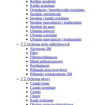
Krótkie spodenki
Kurtki ocieplane
Ocieplacze / bezrękawniki ocieplane.
Spodnie ogrodniczki
Spodnie i kurtki ocieplane
Spodnie spawalnicze i trudnopalne
Spodnie do pasa
Ubrania robocze
Ubrania ocieplane
Ubrania spawalnicze i trudnopalne


Ochrona dróg oddechowych
Akcesoria 3M
Filtry
Filtropochłaniacze
Maski pełnotwarzowe
Pochłaniacze
Półmaski przeciwpyłowe
Półmaski wielokrotnego 3M


Ochrona głowy
Czapki letnie
Czapki ocieplane
Czepki
Chusty
Kaski ochronne
Okulary przeciwodpryskowe