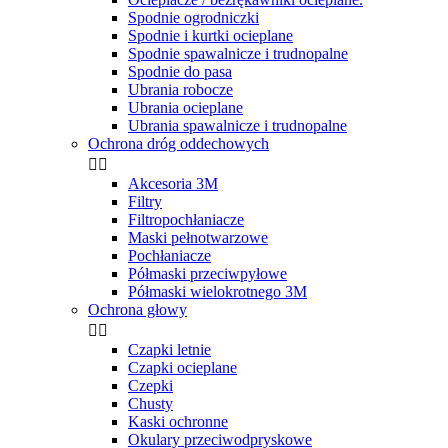
Spodnie ogrodniczki
Spodnie i kurtki ocieplane
Spodnie spawalnicze i trudnopalne
Spodnie do pasa
Ubrania robocze
Ubrania ocieplane
Ubrania spawalnicze i trudnopalne
Ochrona dróg oddechowych


Akcesoria 3M
Filtry
Filtropochłaniacze
Maski pełnotwarzowe
Pochłaniacze
Półmaski przeciwpyłowe
Półmaski wielokrotnego 3M
Ochrona głowy


Czapki letnie
Czapki ocieplane
Czepki
Chusty
Kaski ochronne
Okulary przeciwodpryskowe