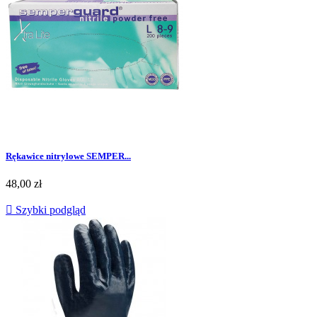
Rękawice nitrylowe SEMPER...
Cena
48,00 zł

Szybki podgląd