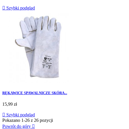

Szybki podgląd
RĘKAWICE SPAWALNICZE SKÓRA...
Cena
15,99 zł

Szybki podgląd
Pokazano 1-26 z 26 pozycji
Powrót do góry
