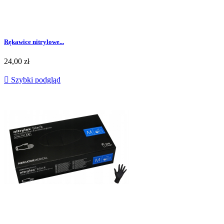
Rękawice nitrylowe...
Cena
24,00 zł

Szybki podgląd