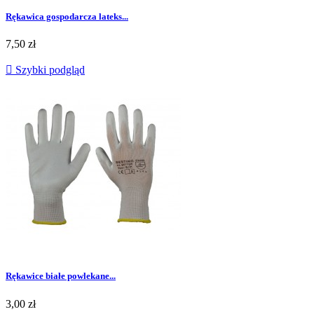
Rękawica gospodarcza lateks...
Cena
7,50 zł

Szybki podgląd
Rękawice białe powlekane...
Cena
3,00 zł