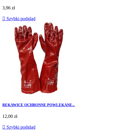
Cena
3,96 zł

Szybki podgląd
RĘKAWICE OCHRONNE POWLEKANE...
Cena
12,00 zł

Szybki podgląd