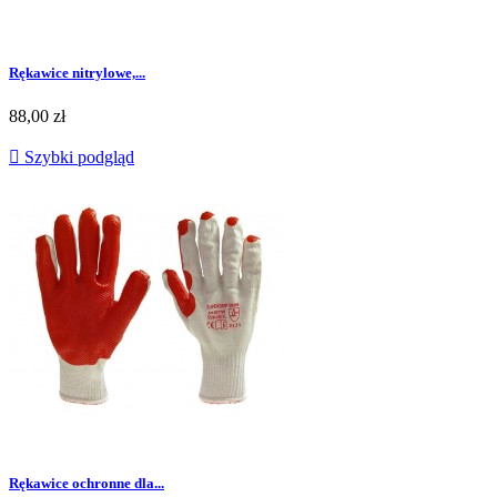
Rękawice nitrylowe,...
Cena
88,00 zł

Szybki podgląd
Rękawice ochronne dla...