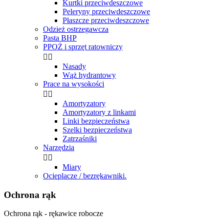
Kurtki przeciwdeszczowe
Peleryny przeciwdeszczowe
Płaszcze przeciwdeszczowe
Odzież ostrzegawcza
Pasta BHP
PPOŻ i sprzęt ratowniczy


Nasady
Wąż hydrantowy
Prace na wysokości


Amortyzatory
Amortyzatory z linkami
Linki bezpieczeństwa
Szelki bezpieczeństwa
Zatrzaśniki
Narzędzia


Miary
Ocieplacze / bezrękawniki.
Ochrona rąk
Ochrona rąk - rękawice robocze