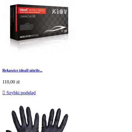
Rękawice ideall nitrile...
Cena
110,00 zł

Szybki podgląd