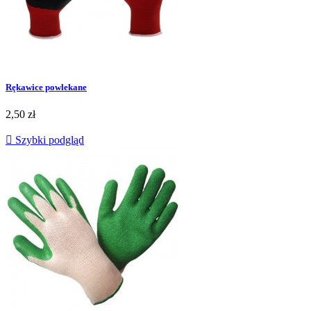
Rękawice powlekane
Cena
2,50 zł

Szybki podgląd