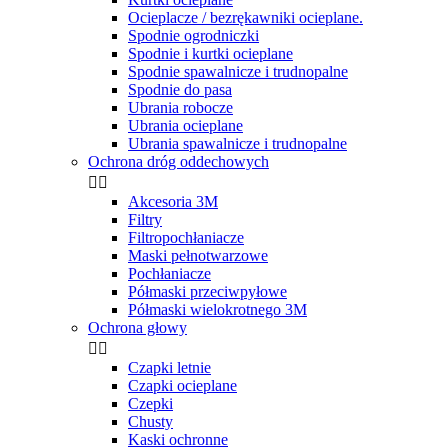
Ocieplacze / bezrękawniki ocieplane.
Spodnie ogrodniczki
Spodnie i kurtki ocieplane
Spodnie spawalnicze i trudnopalne
Spodnie do pasa
Ubrania robocze
Ubrania ocieplane
Ubrania spawalnicze i trudnopalne
Ochrona dróg oddechowych


Akcesoria 3M
Filtry
Filtropochłaniacze
Maski pełnotwarzowe
Pochłaniacze
Półmaski przeciwpyłowe
Półmaski wielokrotnego 3M
Ochrona głowy


Czapki letnie
Czapki ocieplane
Czepki
Chusty
Kaski ochronne