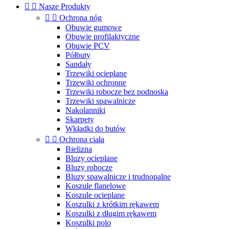


Nasze Produkty


Ochrona nóg
Obuwie gumowe
Obuwie profilaktyczne
Obuwie PCV
Półbuty
Sandały
Trzewiki ocieplane
Trzewiki ochronne
Trzewiki robocze bez podnoska
Trzewiki spawalnicze
Nakolanniki
Skarpety
Wkładki do butów


Ochrona ciała
Bielizna
Bluzy ocieplane
Bluzy robocze
Bluzy spawalnicze i trudnopalne
Koszule flanelowe
Koszule ocieplane
Koszulki z krótkim rękawem
Koszulki z długim rękawem
Koszulki polo