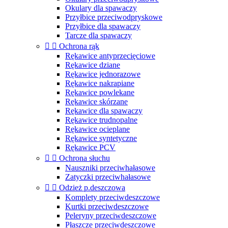
Okulary dla spawaczy
Przyłbice przeciwodpryskowe
Przyłbice dla spawaczy
Tarcze dla spawaczy


Ochrona rąk
Rękawice antyprzecięciowe
Rękawice dziane
Rękawice jednorazowe
Rękawice nakrapiane
Rękawice powlekane
Rękawice skórzane
Rękawice dla spawaczy
Rękawice trudnopalne
Rękawice ocieplane
Rękawice syntetyczne
Rękawice PCV


Ochrona słuchu
Nauszniki przeciwhałasowe
Zatyczki przeciwhałasowe


Odzież p.deszczowa
Komplety przeciwdeszczowe
Kurtki przeciwdeszczowe
Peleryny przeciwdeszczowe
Płaszcze przeciwdeszczowe