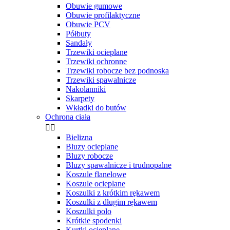
Obuwie gumowe
Obuwie profilaktyczne
Obuwie PCV
Półbuty
Sandały
Trzewiki ocieplane
Trzewiki ochronne
Trzewiki robocze bez podnoska
Trzewiki spawalnicze
Nakolanniki
Skarpety
Wkładki do butów
Ochrona ciała


Bielizna
Bluzy ocieplane
Bluzy robocze
Bluzy spawalnicze i trudnopalne
Koszule flanelowe
Koszule ocieplane
Koszulki z krótkim rękawem
Koszulki z długim rękawem
Koszulki polo
Krótkie spodenki
Kurtki ocieplane