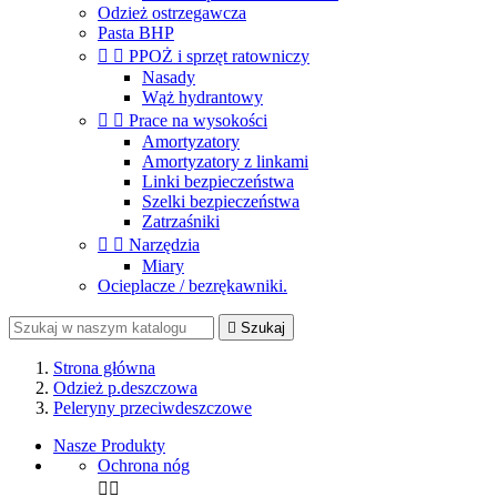
Odzież ostrzegawcza
Pasta BHP


PPOŻ i sprzęt ratowniczy
Nasady
Wąż hydrantowy


Prace na wysokości
Amortyzatory
Amortyzatory z linkami
Linki bezpieczeństwa
Szelki bezpieczeństwa
Zatrzaśniki


Narzędzia
Miary
Ocieplacze / bezrękawniki.

Szukaj
Strona główna
Odzież p.deszczowa
Peleryny przeciwdeszczowe
Nasze Produkty
Ochrona nóg

