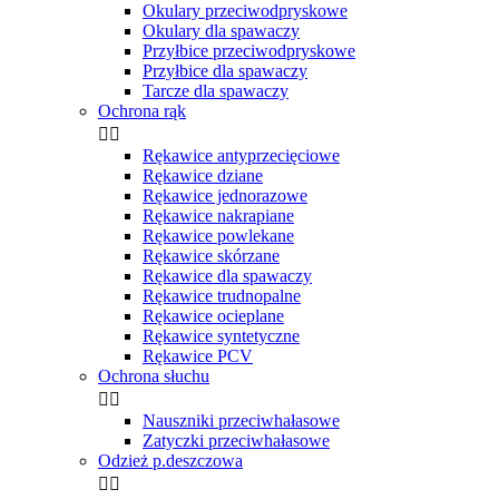
Okulary przeciwodpryskowe
Okulary dla spawaczy
Przyłbice przeciwodpryskowe
Przyłbice dla spawaczy
Tarcze dla spawaczy
Ochrona rąk


Rękawice antyprzecięciowe
Rękawice dziane
Rękawice jednorazowe
Rękawice nakrapiane
Rękawice powlekane
Rękawice skórzane
Rękawice dla spawaczy
Rękawice trudnopalne
Rękawice ocieplane
Rękawice syntetyczne
Rękawice PCV
Ochrona słuchu


Nauszniki przeciwhałasowe
Zatyczki przeciwhałasowe
Odzież p.deszczowa

