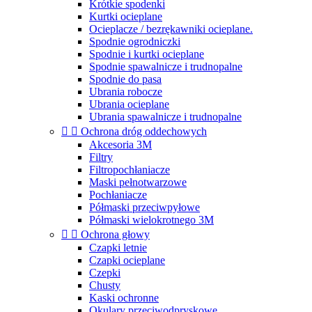
Krótkie spodenki
Kurtki ocieplane
Ocieplacze / bezrękawniki ocieplane.
Spodnie ogrodniczki
Spodnie i kurtki ocieplane
Spodnie spawalnicze i trudnopalne
Spodnie do pasa
Ubrania robocze
Ubrania ocieplane
Ubrania spawalnicze i trudnopalne


Ochrona dróg oddechowych
Akcesoria 3M
Filtry
Filtropochłaniacze
Maski pełnotwarzowe
Pochłaniacze
Półmaski przeciwpyłowe
Półmaski wielokrotnego 3M


Ochrona głowy
Czapki letnie
Czapki ocieplane
Czepki
Chusty
Kaski ochronne
Okulary przeciwodpryskowe