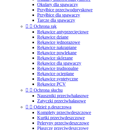
Okulary dla spawaczy
Przyłbice przeciwodpryskowe
Przyłbice dla spawaczy
Tarcze dla spawaczy


Ochrona rąk
Rękawice antyprzecięciowe
Rękawice dziane
Rękawice jednorazowe
Rękawice nakrapiane
Rękawice powlekane
Rękawice skórzane
Rękawice dla spawaczy
Rękawice trudnopalne
Rękawice ocieplane
Rękawice syntetyczne
Rękawice PCV


Ochrona słuchu
Nauszniki przeciwhałasowe
Zatyczki przeciwhałasowe


Odzież p.deszczowa
Komplety przeciwdeszczowe
Kurtki przeciwdeszczowe
Peleryny przeciwdeszczowe
Płaszcze przeciwdeszczowe