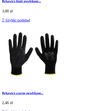
Rękawice białe powlekane...
Cena
3,00 zł

Szybki podgląd
Rękawice czarne powlekane...
Cena
2,46 zł