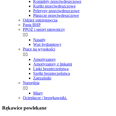
Komplety przeciwdeszczowe
Kurtki przeciwdeszczowe
Peleryny przeciwdeszczowe
Płaszcze przeciwdeszczowe
Odzież ostrzegawcza
Pasta BHP
PPOŻ i sprzęt ratowniczy


Nasady
Wąż hydrantowy
Prace na wysokości


Amortyzatory
Amortyzatory z linkami
Linki bezpieczeństwa
Szelki bezpieczeństwa
Zatrzaśniki
Narzędzia


Miary
Ocieplacze / bezrękawniki.
Rękawice powlekane