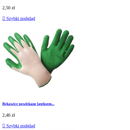
Cena
2,50 zł

Szybki podgląd
Rękawice powlekane lateksem...
Cena
2,46 zł

Szybki podgląd