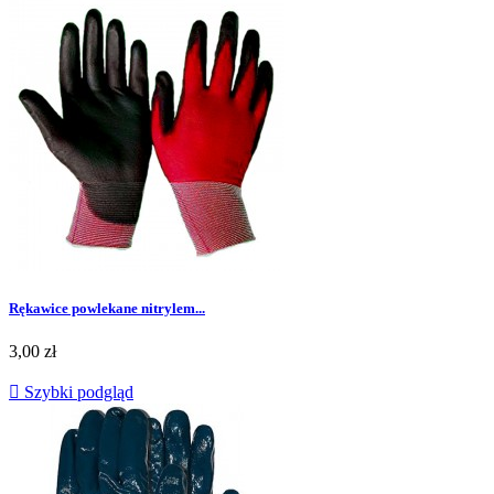
Rękawice powlekane nitrylem...
Cena
3,00 zł

Szybki podgląd