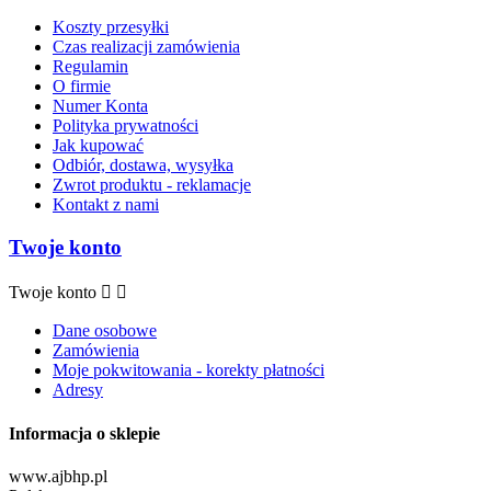
Koszty przesyłki
Czas realizacji zamówienia
Regulamin
O firmie
Numer Konta
Polityka prywatności
Jak kupować
Odbiór, dostawa, wysyłka
Zwrot produktu - reklamacje
Kontakt z nami
Twoje konto
Twoje konto


Dane osobowe
Zamówienia
Moje pokwitowania - korekty płatności
Adresy
Informacja o sklepie
www.ajbhp.pl