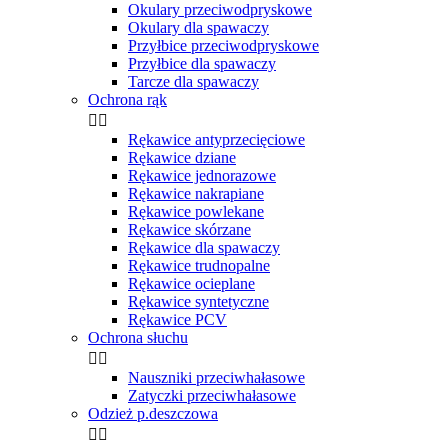
Okulary przeciwodpryskowe
Okulary dla spawaczy
Przyłbice przeciwodpryskowe
Przyłbice dla spawaczy
Tarcze dla spawaczy
Ochrona rąk


Rękawice antyprzecięciowe
Rękawice dziane
Rękawice jednorazowe
Rękawice nakrapiane
Rękawice powlekane
Rękawice skórzane
Rękawice dla spawaczy
Rękawice trudnopalne
Rękawice ocieplane
Rękawice syntetyczne
Rękawice PCV
Ochrona słuchu


Nauszniki przeciwhałasowe
Zatyczki przeciwhałasowe
Odzież p.deszczowa

