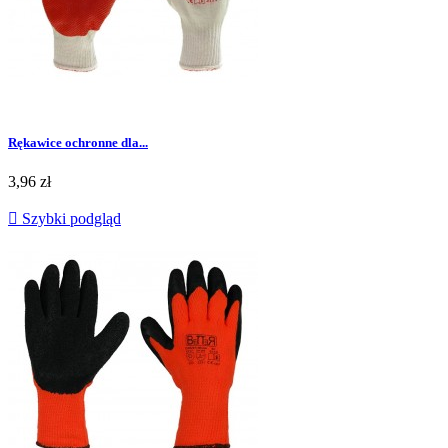
Rękawice ochronne dla...
Cena
3,96 zł

Szybki podgląd