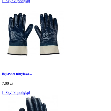

Szybki podgląd
Rękawice nitrylowe...
Cena
7,00 zł

Szybki podgląd