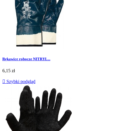
Rękawice robocze NITRYL...
Cena
6,15 zł

Szybki podgląd