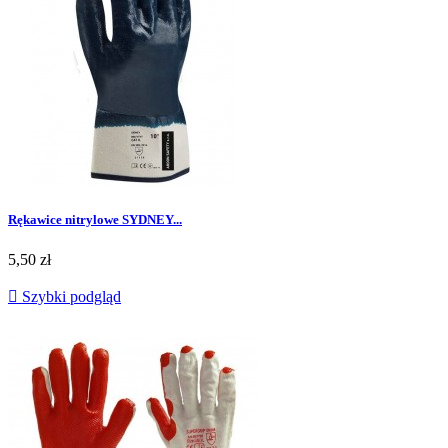
Rękawice nitrylowe SYDNEY...
Cena
5,50 zł

Szybki podgląd