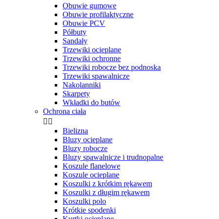
Obuwie gumowe
Obuwie profilaktyczne
Obuwie PCV
Półbuty
Sandały
Trzewiki ocieplane
Trzewiki ochronne
Trzewiki robocze bez podnoska
Trzewiki spawalnicze
Nakolanniki
Skarpety
Wkładki do butów
Ochrona ciała


Bielizna
Bluzy ocieplane
Bluzy robocze
Bluzy spawalnicze i trudnopalne
Koszule flanelowe
Koszule ocieplane
Koszulki z krótkim rękawem
Koszulki z długim rękawem
Koszulki polo
Krótkie spodenki
Kurtki ocieplane