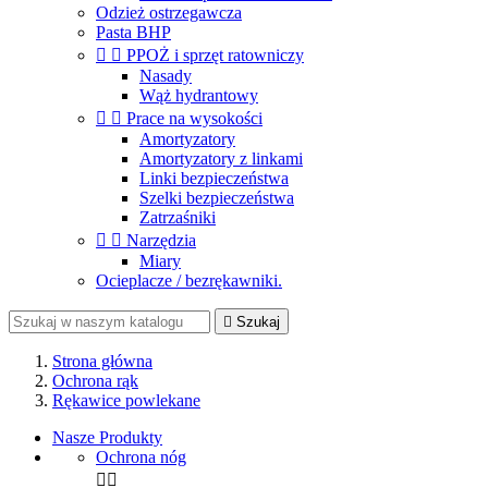
Odzież ostrzegawcza
Pasta BHP


PPOŻ i sprzęt ratowniczy
Nasady
Wąż hydrantowy


Prace na wysokości
Amortyzatory
Amortyzatory z linkami
Linki bezpieczeństwa
Szelki bezpieczeństwa
Zatrzaśniki


Narzędzia
Miary
Ocieplacze / bezrękawniki.

Szukaj
Strona główna
Ochrona rąk
Rękawice powlekane
Nasze Produkty
Ochrona nóg

