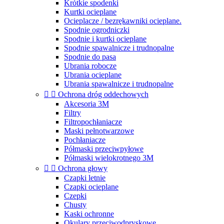
Krótkie spodenki
Kurtki ocieplane
Ocieplacze / bezrękawniki ocieplane.
Spodnie ogrodniczki
Spodnie i kurtki ocieplane
Spodnie spawalnicze i trudnopalne
Spodnie do pasa
Ubrania robocze
Ubrania ocieplane
Ubrania spawalnicze i trudnopalne


Ochrona dróg oddechowych
Akcesoria 3M
Filtry
Filtropochłaniacze
Maski pełnotwarzowe
Pochłaniacze
Półmaski przeciwpyłowe
Półmaski wielokrotnego 3M


Ochrona głowy
Czapki letnie
Czapki ocieplane
Czepki
Chusty
Kaski ochronne
Okulary przeciwodpryskowe