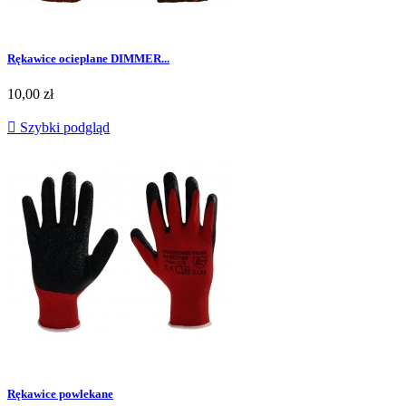
Rękawice ocieplane DIMMER...
Cena
10,00 zł

Szybki podgląd
Rękawice powlekane