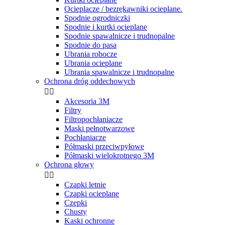
Ocieplacze / bezrękawniki ocieplane.
Spodnie ogrodniczki
Spodnie i kurtki ocieplane
Spodnie spawalnicze i trudnopalne
Spodnie do pasa
Ubrania robocze
Ubrania ocieplane
Ubrania spawalnicze i trudnopalne
Ochrona dróg oddechowych


Akcesoria 3M
Filtry
Filtropochłaniacze
Maski pełnotwarzowe
Pochłaniacze
Półmaski przeciwpyłowe
Półmaski wielokrotnego 3M
Ochrona głowy


Czapki letnie
Czapki ocieplane
Czepki
Chusty
Kaski ochronne