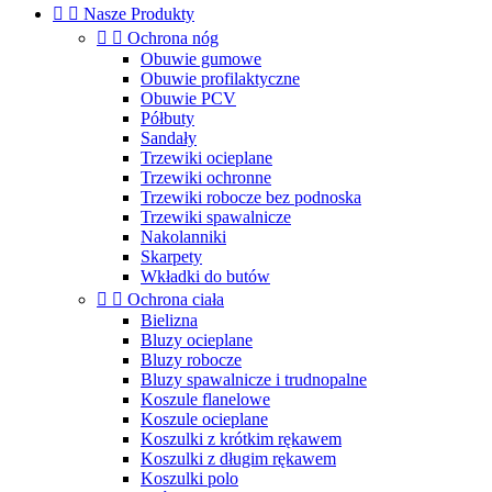


Nasze Produkty


Ochrona nóg
Obuwie gumowe
Obuwie profilaktyczne
Obuwie PCV
Półbuty
Sandały
Trzewiki ocieplane
Trzewiki ochronne
Trzewiki robocze bez podnoska
Trzewiki spawalnicze
Nakolanniki
Skarpety
Wkładki do butów


Ochrona ciała
Bielizna
Bluzy ocieplane
Bluzy robocze
Bluzy spawalnicze i trudnopalne
Koszule flanelowe
Koszule ocieplane
Koszulki z krótkim rękawem
Koszulki z długim rękawem
Koszulki polo