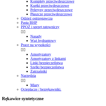
Komplety przeciwdeszczowe
Kurtki przeciwdeszczowe
Peleryny przeciwdeszczowe
Płaszcze przeciwdeszczowe
Odzież ostrzegawcza
Pasta BHP
PPOŻ i sprzęt ratowniczy


Nasady
Wąż hydrantowy
Prace na wysokości


Amortyzatory
Amortyzatory z linkami
Linki bezpieczeństwa
Szelki bezpieczeństwa
Zatrzaśniki
Narzędzia


Miary
Ocieplacze / bezrękawniki.
Rękawice syntetyczne