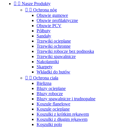


Nasze Produkty


Ochrona nóg
Obuwie gumowe
Obuwie profilaktyczne
Obuwie PCV
Półbuty
Sandały
Trzewiki ocieplane
Trzewiki ochronne
Trzewiki robocze bez podnoska
Trzewiki spawalnicze
Nakolanniki
Skarpety
Wkładki do butów


Ochrona ciała
Bielizna
Bluzy ocieplane
Bluzy robocze
Bluzy spawalnicze i trudnopalne
Koszule flanelowe
Koszule ocieplane
Koszulki z krótkim rękawem
Koszulki z długim rękawem
Koszulki polo