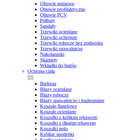
Obuwie gumowe
Obuwie profilaktyczne
Obuwie PCV
Półbuty
Sandały
Trzewiki ocieplane
Trzewiki ochronne
Trzewiki robocze bez podnoska
Trzewiki spawalnicze
Nakolanniki
Skarpety
Wkładki do butów
Ochrona ciała


Bielizna
Bluzy ocieplane
Bluzy robocze
Bluzy spawalnicze i trudnopalne
Koszule flanelowe
Koszule ocieplane
Koszulki z krótkim rękawem
Koszulki z długim rękawem
Koszulki polo
Krótkie spodenki
Kurtki ocieplane