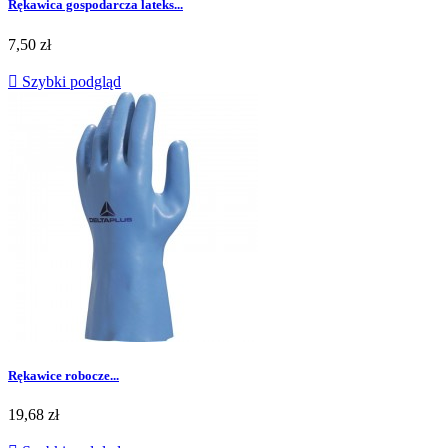
Rękawica gospodarcza lateks...
Cena
7,50 zł

Szybki podgląd
Rękawice robocze...
Cena
19,68 zł