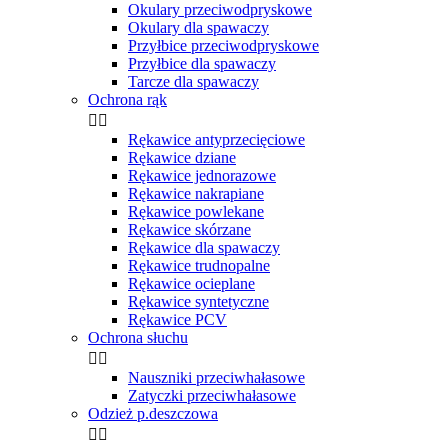
Okulary przeciwodpryskowe
Okulary dla spawaczy
Przyłbice przeciwodpryskowe
Przyłbice dla spawaczy
Tarcze dla spawaczy
Ochrona rąk


Rękawice antyprzecięciowe
Rękawice dziane
Rękawice jednorazowe
Rękawice nakrapiane
Rękawice powlekane
Rękawice skórzane
Rękawice dla spawaczy
Rękawice trudnopalne
Rękawice ocieplane
Rękawice syntetyczne
Rękawice PCV
Ochrona słuchu


Nauszniki przeciwhałasowe
Zatyczki przeciwhałasowe
Odzież p.deszczowa

