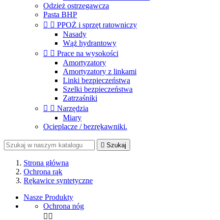
Odzież ostrzegawcza
Pasta BHP


PPOŻ i sprzęt ratowniczy
Nasady
Wąż hydrantowy


Prace na wysokości
Amortyzatory
Amortyzatory z linkami
Linki bezpieczeństwa
Szelki bezpieczeństwa
Zatrzaśniki


Narzędzia
Miary
Ocieplacze / bezrękawniki.

Szukaj
Strona główna
Ochrona rąk
Rękawice syntetyczne
Nasze Produkty
Ochrona nóg

