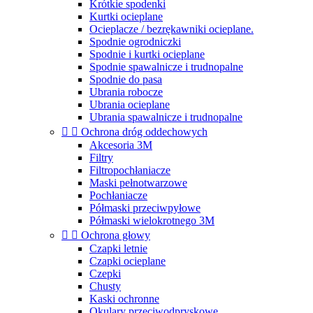
Krótkie spodenki
Kurtki ocieplane
Ocieplacze / bezrękawniki ocieplane.
Spodnie ogrodniczki
Spodnie i kurtki ocieplane
Spodnie spawalnicze i trudnopalne
Spodnie do pasa
Ubrania robocze
Ubrania ocieplane
Ubrania spawalnicze i trudnopalne


Ochrona dróg oddechowych
Akcesoria 3M
Filtry
Filtropochłaniacze
Maski pełnotwarzowe
Pochłaniacze
Półmaski przeciwpyłowe
Półmaski wielokrotnego 3M


Ochrona głowy
Czapki letnie
Czapki ocieplane
Czepki
Chusty
Kaski ochronne
Okulary przeciwodpryskowe