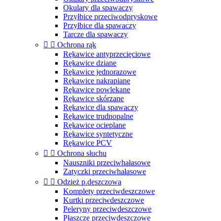
Okulary dla spawaczy
Przyłbice przeciwodpryskowe
Przyłbice dla spawaczy
Tarcze dla spawaczy


Ochrona rąk
Rękawice antyprzecięciowe
Rękawice dziane
Rękawice jednorazowe
Rękawice nakrapiane
Rękawice powlekane
Rękawice skórzane
Rękawice dla spawaczy
Rękawice trudnopalne
Rękawice ocieplane
Rękawice syntetyczne
Rękawice PCV


Ochrona słuchu
Nauszniki przeciwhałasowe
Zatyczki przeciwhałasowe


Odzież p.deszczowa
Komplety przeciwdeszczowe
Kurtki przeciwdeszczowe
Peleryny przeciwdeszczowe
Płaszcze przeciwdeszczowe