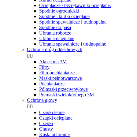
Ocieplacze / bezrękawniki ocieplane.
Spodnie ogrodniczki
Spodnie i kurtki ocieplane
Spodnie spawalnicze i trudnopalne
Spodnie do pasa
Ubrania robocze
Ubrania ocieplane
Ubrania spawalnicze i trudnopalne
Ochrona dróg oddechowych


Akcesoria 3M
Filtry
Filtropochłaniacze
Maski pełnotwarzowe
Pochłaniacze
Półmaski przeciwpyłowe
Półmaski wielokrotnego 3M
Ochrona głowy


Czapki letnie
Czapki ocieplane
Czepki
Chusty
Kaski ochronne