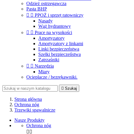
Odzież ostrzegawcza
Pasta BHP


PPOŻ i sprzęt ratowniczy
Nasady
Wąż hydrantowy


Prace na wysokości
Amortyzatory
Amortyzatory z linkami
Linki bezpieczeństwa
Szelki bezpieczeństwa
Zatrzaśniki


Narzędzia
Miary
Ocieplacze / bezrękawniki.

Szukaj
Strona główna
Ochrona nóg
Trzewiki spawalnicze
Nasze Produkty
Ochrona nóg

