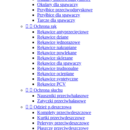
Okulary dla spawaczy
Przyłbice przeciwodpryskowe
Przyłbice dla spawaczy
Tarcze dla spawaczy


Ochrona rąk
Rękawice antyprzecięciowe
Rękawice dziane
Rękawice jednorazowe
Rękawice nakrapiane
Rękawice powlekane
Rękawice skórzane
Rękawice dla spawaczy
Rękawice trudnopalne
Rękawice ocieplane
Rękawice syntetyczne
Rękawice PCV


Ochrona słuchu
Nauszniki przeciwhałasowe
Zatyczki przeciwhałasowe


Odzież p.deszczowa
Komplety przeciwdeszczowe
Kurtki przeciwdeszczowe
Peleryny przeciwdeszczowe
Płaszcze przeciwdeszczowe