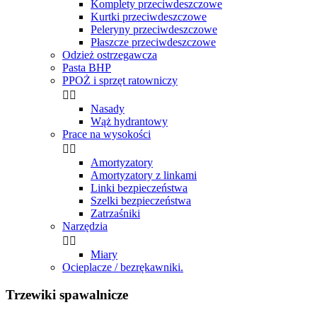
Komplety przeciwdeszczowe
Kurtki przeciwdeszczowe
Peleryny przeciwdeszczowe
Płaszcze przeciwdeszczowe
Odzież ostrzegawcza
Pasta BHP
PPOŻ i sprzęt ratowniczy


Nasady
Wąż hydrantowy
Prace na wysokości


Amortyzatory
Amortyzatory z linkami
Linki bezpieczeństwa
Szelki bezpieczeństwa
Zatrzaśniki
Narzędzia


Miary
Ocieplacze / bezrękawniki.
Trzewiki spawalnicze