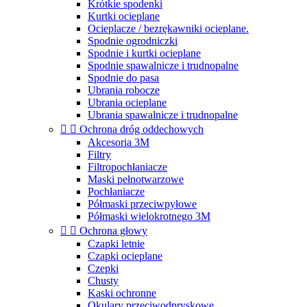
Krótkie spodenki
Kurtki ocieplane
Ocieplacze / bezrękawniki ocieplane.
Spodnie ogrodniczki
Spodnie i kurtki ocieplane
Spodnie spawalnicze i trudnopalne
Spodnie do pasa
Ubrania robocze
Ubrania ocieplane
Ubrania spawalnicze i trudnopalne


Ochrona dróg oddechowych
Akcesoria 3M
Filtry
Filtropochłaniacze
Maski pełnotwarzowe
Pochłaniacze
Półmaski przeciwpyłowe
Półmaski wielokrotnego 3M


Ochrona głowy
Czapki letnie
Czapki ocieplane
Czepki
Chusty
Kaski ochronne
Okulary przeciwodpryskowe