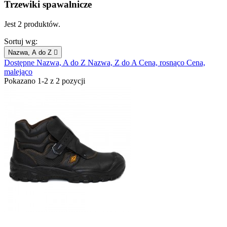
Trzewiki spawalnicze
Jest 2 produktów.
Sortuj wg:
Nazwa, A do Z

Dostępne
Nazwa, A do Z
Nazwa, Z do A
Cena, rosnąco
Cena,
malejąco
Pokazano 1-2 z 2 pozycji