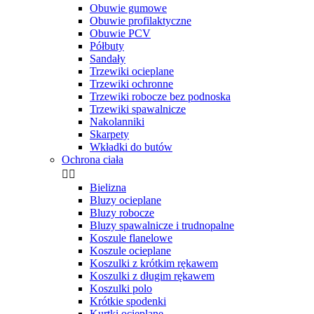
Obuwie gumowe
Obuwie profilaktyczne
Obuwie PCV
Półbuty
Sandały
Trzewiki ocieplane
Trzewiki ochronne
Trzewiki robocze bez podnoska
Trzewiki spawalnicze
Nakolanniki
Skarpety
Wkładki do butów
Ochrona ciała


Bielizna
Bluzy ocieplane
Bluzy robocze
Bluzy spawalnicze i trudnopalne
Koszule flanelowe
Koszule ocieplane
Koszulki z krótkim rękawem
Koszulki z długim rękawem
Koszulki polo
Krótkie spodenki
Kurtki ocieplane