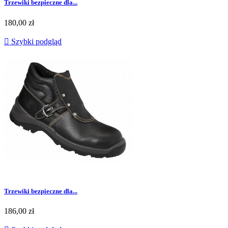
Trzewiki bezpieczne dla...
Cena
180,00 zł

Szybki podgląd
Trzewiki bezpieczne dla...
Cena
186,00 zł