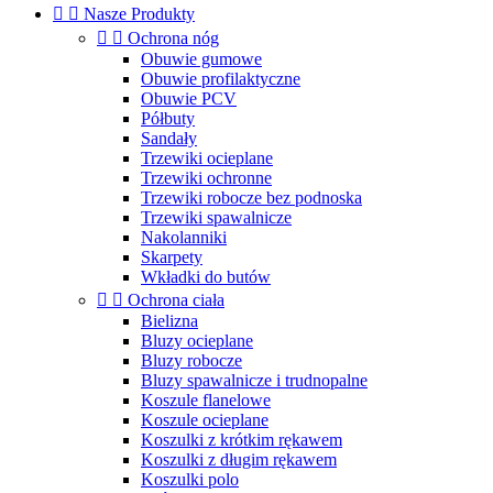


Nasze Produkty


Ochrona nóg
Obuwie gumowe
Obuwie profilaktyczne
Obuwie PCV
Półbuty
Sandały
Trzewiki ocieplane
Trzewiki ochronne
Trzewiki robocze bez podnoska
Trzewiki spawalnicze
Nakolanniki
Skarpety
Wkładki do butów


Ochrona ciała
Bielizna
Bluzy ocieplane
Bluzy robocze
Bluzy spawalnicze i trudnopalne
Koszule flanelowe
Koszule ocieplane
Koszulki z krótkim rękawem
Koszulki z długim rękawem
Koszulki polo