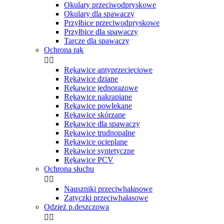
Okulary przeciwodpryskowe
Okulary dla spawaczy
Przyłbice przeciwodpryskowe
Przyłbice dla spawaczy
Tarcze dla spawaczy
Ochrona rąk


Rękawice antyprzecięciowe
Rękawice dziane
Rękawice jednorazowe
Rękawice nakrapiane
Rękawice powlekane
Rękawice skórzane
Rękawice dla spawaczy
Rękawice trudnopalne
Rękawice ocieplane
Rękawice syntetyczne
Rękawice PCV
Ochrona słuchu


Nauszniki przeciwhałasowe
Zatyczki przeciwhałasowe
Odzież p.deszczowa

