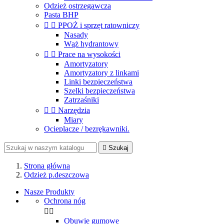
Odzież ostrzegawcza
Pasta BHP


PPOŻ i sprzęt ratowniczy
Nasady
Wąż hydrantowy


Prace na wysokości
Amortyzatory
Amortyzatory z linkami
Linki bezpieczeństwa
Szelki bezpieczeństwa
Zatrzaśniki


Narzędzia
Miary
Ocieplacze / bezrękawniki.

Szukaj
Strona główna
Odzież p.deszczowa
Nasze Produkty
Ochrona nóg


Obuwie gumowe