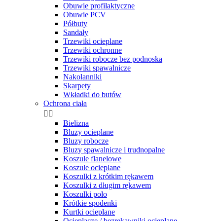
Obuwie profilaktyczne
Obuwie PCV
Półbuty
Sandały
Trzewiki ocieplane
Trzewiki ochronne
Trzewiki robocze bez podnoska
Trzewiki spawalnicze
Nakolanniki
Skarpety
Wkładki do butów
Ochrona ciała


Bielizna
Bluzy ocieplane
Bluzy robocze
Bluzy spawalnicze i trudnopalne
Koszule flanelowe
Koszule ocieplane
Koszulki z krótkim rękawem
Koszulki z długim rękawem
Koszulki polo
Krótkie spodenki
Kurtki ocieplane
Ocieplacze / bezrękawniki ocieplane.