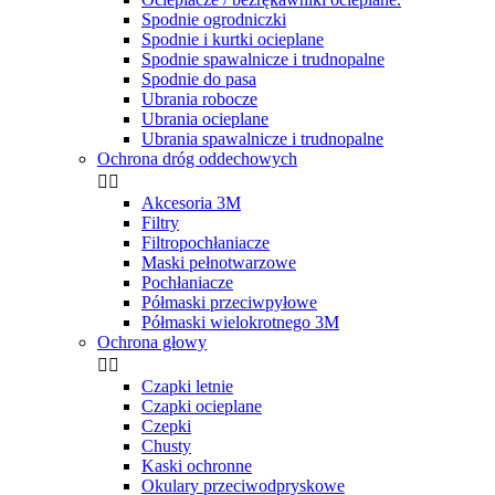
Spodnie ogrodniczki
Spodnie i kurtki ocieplane
Spodnie spawalnicze i trudnopalne
Spodnie do pasa
Ubrania robocze
Ubrania ocieplane
Ubrania spawalnicze i trudnopalne
Ochrona dróg oddechowych


Akcesoria 3M
Filtry
Filtropochłaniacze
Maski pełnotwarzowe
Pochłaniacze
Półmaski przeciwpyłowe
Półmaski wielokrotnego 3M
Ochrona głowy


Czapki letnie
Czapki ocieplane
Czepki
Chusty
Kaski ochronne
Okulary przeciwodpryskowe