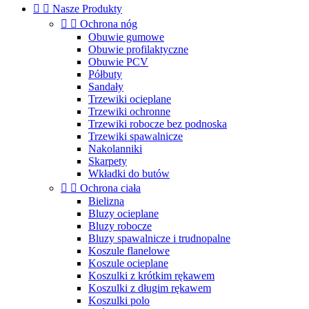


Nasze Produkty


Ochrona nóg
Obuwie gumowe
Obuwie profilaktyczne
Obuwie PCV
Półbuty
Sandały
Trzewiki ocieplane
Trzewiki ochronne
Trzewiki robocze bez podnoska
Trzewiki spawalnicze
Nakolanniki
Skarpety
Wkładki do butów


Ochrona ciała
Bielizna
Bluzy ocieplane
Bluzy robocze
Bluzy spawalnicze i trudnopalne
Koszule flanelowe
Koszule ocieplane
Koszulki z krótkim rękawem
Koszulki z długim rękawem
Koszulki polo