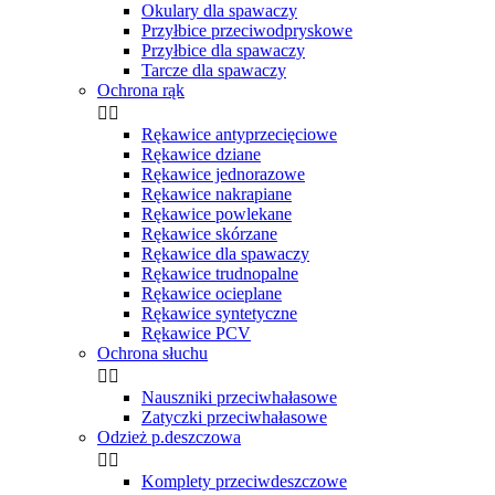
Okulary dla spawaczy
Przyłbice przeciwodpryskowe
Przyłbice dla spawaczy
Tarcze dla spawaczy
Ochrona rąk


Rękawice antyprzecięciowe
Rękawice dziane
Rękawice jednorazowe
Rękawice nakrapiane
Rękawice powlekane
Rękawice skórzane
Rękawice dla spawaczy
Rękawice trudnopalne
Rękawice ocieplane
Rękawice syntetyczne
Rękawice PCV
Ochrona słuchu


Nauszniki przeciwhałasowe
Zatyczki przeciwhałasowe
Odzież p.deszczowa


Komplety przeciwdeszczowe