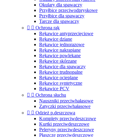
Okulary dla spawaczy
Przyłbice przeciwodpryskowe
Przyłbice dla spawaczy
Tarcze dla spawaczy


Ochrona rąk
Rękawice antyprzecięciowe
Rękawice dziane
Rękawice jednorazowe
Rękawice nakrapiane
Rękawice powlekane
Rękawice skórzane
Rękawice dla spawaczy
Rękawice trudnopalne
Rękawice ocieplane
Rękawice syntetyczne
Rękawice PCV


Ochrona słuchu
Nauszniki przeciwhałasowe
Zatyczki przeciwhałasowe


Odzież p.deszczowa
Komplety przeciwdeszczowe
Kurtki przeciwdeszczowe
Peleryny przeciwdeszczowe
Płaszcze przeciwdeszczowe