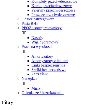
Komplety przeciwdeszczowe
Kurtki przeciwdeszczowe
Peleryny przeciwdeszczowe
Płaszcze przeciwdeszczowe
Odzież ostrzegawcza
Pasta BHP
PPOŻ i sprzęt ratowniczy


Nasady
Wąż hydrantowy
Prace na wysokości


Amortyzatory
Amortyzatory z linkami
Linki bezpieczeństwa
Szelki bezpieczeństwa
Zatrzaśniki
Narzędzia


Miary
Ocieplacze / bezrękawniki.
Filtry