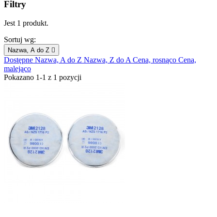
Filtry
Jest 1 produkt.
Sortuj wg:
Nazwa, A do Z

Dostępne
Nazwa, A do Z
Nazwa, Z do A
Cena, rosnąco
Cena,
malejąco
Pokazano 1-1 z 1 pozycji