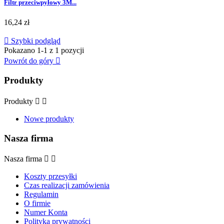
Filtr przeciwpyłowy 3M...
Cena
16,24 zł

Szybki podgląd
Pokazano 1-1 z 1 pozycji
Powrót do góry

Produkty
Produkty


Nowe produkty
Nasza firma
Nasza firma


Koszty przesyłki
Czas realizacji zamówienia
Regulamin
O firmie
Numer Konta
Polityka prywatności