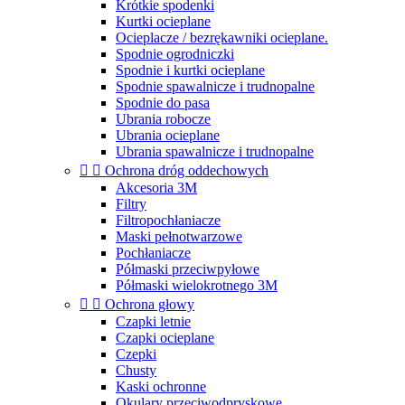
Krótkie spodenki
Kurtki ocieplane
Ocieplacze / bezrękawniki ocieplane.
Spodnie ogrodniczki
Spodnie i kurtki ocieplane
Spodnie spawalnicze i trudnopalne
Spodnie do pasa
Ubrania robocze
Ubrania ocieplane
Ubrania spawalnicze i trudnopalne


Ochrona dróg oddechowych
Akcesoria 3M
Filtry
Filtropochłaniacze
Maski pełnotwarzowe
Pochłaniacze
Półmaski przeciwpyłowe
Półmaski wielokrotnego 3M


Ochrona głowy
Czapki letnie
Czapki ocieplane
Czepki
Chusty
Kaski ochronne
Okulary przeciwodpryskowe