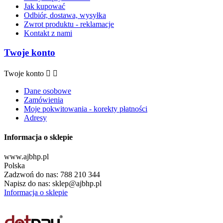
Jak kupować
Odbiór, dostawa, wysyłka
Zwrot produktu - reklamacje
Kontakt z nami
Twoje konto
Twoje konto


Dane osobowe
Zamówienia
Moje pokwitowania - korekty płatności
Adresy
Informacja o sklepie
www.ajbhp.pl
Polska
Zadzwoń do nas:
788 210 344
Napisz do nas:
sklep@ajbhp.pl
Informacja o sklepie