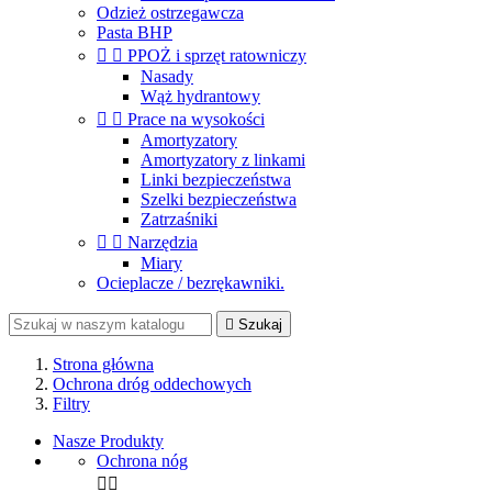
Odzież ostrzegawcza
Pasta BHP


PPOŻ i sprzęt ratowniczy
Nasady
Wąż hydrantowy


Prace na wysokości
Amortyzatory
Amortyzatory z linkami
Linki bezpieczeństwa
Szelki bezpieczeństwa
Zatrzaśniki


Narzędzia
Miary
Ocieplacze / bezrękawniki.

Szukaj
Strona główna
Ochrona dróg oddechowych
Filtry
Nasze Produkty
Ochrona nóg

