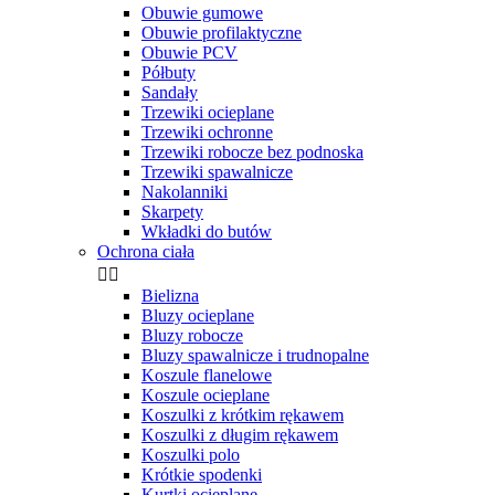
Obuwie gumowe
Obuwie profilaktyczne
Obuwie PCV
Półbuty
Sandały
Trzewiki ocieplane
Trzewiki ochronne
Trzewiki robocze bez podnoska
Trzewiki spawalnicze
Nakolanniki
Skarpety
Wkładki do butów
Ochrona ciała


Bielizna
Bluzy ocieplane
Bluzy robocze
Bluzy spawalnicze i trudnopalne
Koszule flanelowe
Koszule ocieplane
Koszulki z krótkim rękawem
Koszulki z długim rękawem
Koszulki polo
Krótkie spodenki
Kurtki ocieplane