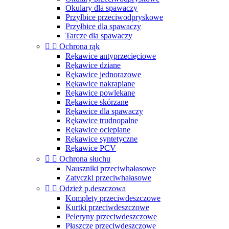
Okulary dla spawaczy
Przyłbice przeciwodpryskowe
Przyłbice dla spawaczy
Tarcze dla spawaczy


Ochrona rąk
Rękawice antyprzecięciowe
Rękawice dziane
Rękawice jednorazowe
Rękawice nakrapiane
Rękawice powlekane
Rękawice skórzane
Rękawice dla spawaczy
Rękawice trudnopalne
Rękawice ocieplane
Rękawice syntetyczne
Rękawice PCV


Ochrona słuchu
Nauszniki przeciwhałasowe
Zatyczki przeciwhałasowe


Odzież p.deszczowa
Komplety przeciwdeszczowe
Kurtki przeciwdeszczowe
Peleryny przeciwdeszczowe
Płaszcze przeciwdeszczowe