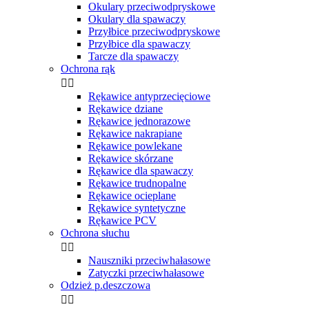
Okulary przeciwodpryskowe
Okulary dla spawaczy
Przyłbice przeciwodpryskowe
Przyłbice dla spawaczy
Tarcze dla spawaczy
Ochrona rąk


Rękawice antyprzecięciowe
Rękawice dziane
Rękawice jednorazowe
Rękawice nakrapiane
Rękawice powlekane
Rękawice skórzane
Rękawice dla spawaczy
Rękawice trudnopalne
Rękawice ocieplane
Rękawice syntetyczne
Rękawice PCV
Ochrona słuchu


Nauszniki przeciwhałasowe
Zatyczki przeciwhałasowe
Odzież p.deszczowa

