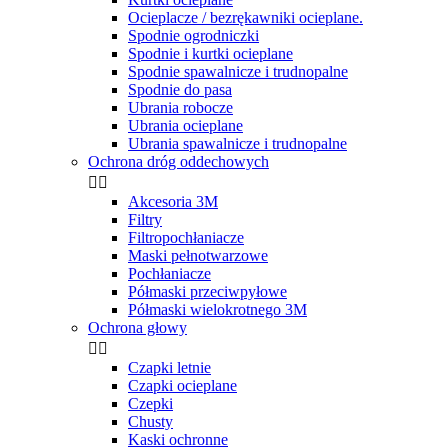
Ocieplacze / bezrękawniki ocieplane.
Spodnie ogrodniczki
Spodnie i kurtki ocieplane
Spodnie spawalnicze i trudnopalne
Spodnie do pasa
Ubrania robocze
Ubrania ocieplane
Ubrania spawalnicze i trudnopalne
Ochrona dróg oddechowych


Akcesoria 3M
Filtry
Filtropochłaniacze
Maski pełnotwarzowe
Pochłaniacze
Półmaski przeciwpyłowe
Półmaski wielokrotnego 3M
Ochrona głowy


Czapki letnie
Czapki ocieplane
Czepki
Chusty
Kaski ochronne