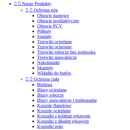


Nasze Produkty


Ochrona nóg
Obuwie gumowe
Obuwie profilaktyczne
Obuwie PCV
Półbuty
Sandały
Trzewiki ocieplane
Trzewiki ochronne
Trzewiki robocze bez podnoska
Trzewiki spawalnicze
Nakolanniki
Skarpety
Wkładki do butów


Ochrona ciała
Bielizna
Bluzy ocieplane
Bluzy robocze
Bluzy spawalnicze i trudnopalne
Koszule flanelowe
Koszule ocieplane
Koszulki z krótkim rękawem
Koszulki z długim rękawem
Koszulki polo