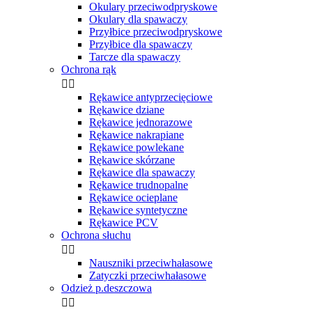
Okulary przeciwodpryskowe
Okulary dla spawaczy
Przyłbice przeciwodpryskowe
Przyłbice dla spawaczy
Tarcze dla spawaczy
Ochrona rąk


Rękawice antyprzecięciowe
Rękawice dziane
Rękawice jednorazowe
Rękawice nakrapiane
Rękawice powlekane
Rękawice skórzane
Rękawice dla spawaczy
Rękawice trudnopalne
Rękawice ocieplane
Rękawice syntetyczne
Rękawice PCV
Ochrona słuchu


Nauszniki przeciwhałasowe
Zatyczki przeciwhałasowe
Odzież p.deszczowa

