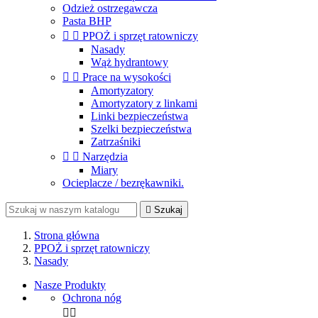
Odzież ostrzegawcza
Pasta BHP


PPOŻ i sprzęt ratowniczy
Nasady
Wąż hydrantowy


Prace na wysokości
Amortyzatory
Amortyzatory z linkami
Linki bezpieczeństwa
Szelki bezpieczeństwa
Zatrzaśniki


Narzędzia
Miary
Ocieplacze / bezrękawniki.

Szukaj
Strona główna
PPOŻ i sprzęt ratowniczy
Nasady
Nasze Produkty
Ochrona nóg

