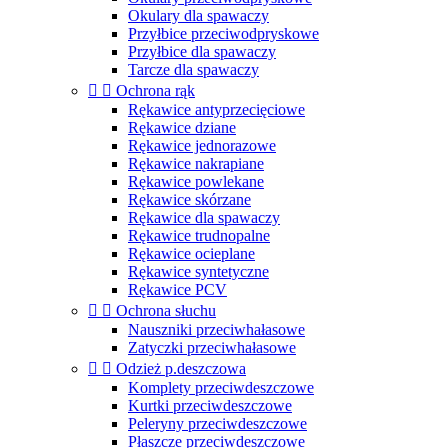
Okulary dla spawaczy
Przyłbice przeciwodpryskowe
Przyłbice dla spawaczy
Tarcze dla spawaczy


Ochrona rąk
Rękawice antyprzecięciowe
Rękawice dziane
Rękawice jednorazowe
Rękawice nakrapiane
Rękawice powlekane
Rękawice skórzane
Rękawice dla spawaczy
Rękawice trudnopalne
Rękawice ocieplane
Rękawice syntetyczne
Rękawice PCV


Ochrona słuchu
Nauszniki przeciwhałasowe
Zatyczki przeciwhałasowe


Odzież p.deszczowa
Komplety przeciwdeszczowe
Kurtki przeciwdeszczowe
Peleryny przeciwdeszczowe
Płaszcze przeciwdeszczowe