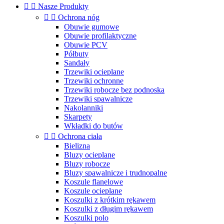


Nasze Produkty


Ochrona nóg
Obuwie gumowe
Obuwie profilaktyczne
Obuwie PCV
Półbuty
Sandały
Trzewiki ocieplane
Trzewiki ochronne
Trzewiki robocze bez podnoska
Trzewiki spawalnicze
Nakolanniki
Skarpety
Wkładki do butów


Ochrona ciała
Bielizna
Bluzy ocieplane
Bluzy robocze
Bluzy spawalnicze i trudnopalne
Koszule flanelowe
Koszule ocieplane
Koszulki z krótkim rękawem
Koszulki z długim rękawem
Koszulki polo