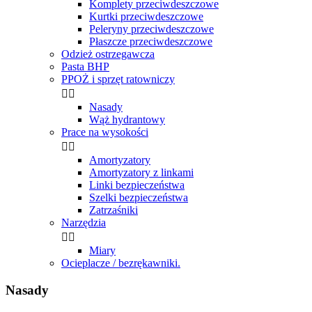
Komplety przeciwdeszczowe
Kurtki przeciwdeszczowe
Peleryny przeciwdeszczowe
Płaszcze przeciwdeszczowe
Odzież ostrzegawcza
Pasta BHP
PPOŻ i sprzęt ratowniczy


Nasady
Wąż hydrantowy
Prace na wysokości


Amortyzatory
Amortyzatory z linkami
Linki bezpieczeństwa
Szelki bezpieczeństwa
Zatrzaśniki
Narzędzia


Miary
Ocieplacze / bezrękawniki.
Nasady