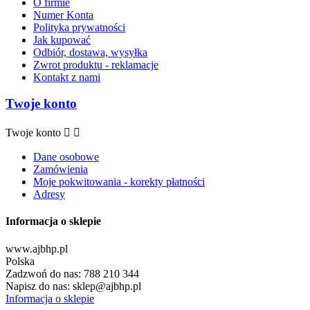
O firmie
Numer Konta
Polityka prywatności
Jak kupować
Odbiór, dostawa, wysyłka
Zwrot produktu - reklamacje
Kontakt z nami
Twoje konto
Twoje konto


Dane osobowe
Zamówienia
Moje pokwitowania - korekty płatności
Adresy
Informacja o sklepie
www.ajbhp.pl
Polska
Zadzwoń do nas:
788 210 344
Napisz do nas:
sklep@ajbhp.pl
Informacja o sklepie