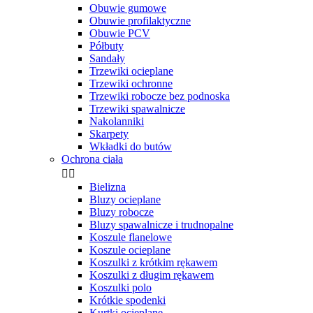
Obuwie gumowe
Obuwie profilaktyczne
Obuwie PCV
Półbuty
Sandały
Trzewiki ocieplane
Trzewiki ochronne
Trzewiki robocze bez podnoska
Trzewiki spawalnicze
Nakolanniki
Skarpety
Wkładki do butów
Ochrona ciała


Bielizna
Bluzy ocieplane
Bluzy robocze
Bluzy spawalnicze i trudnopalne
Koszule flanelowe
Koszule ocieplane
Koszulki z krótkim rękawem
Koszulki z długim rękawem
Koszulki polo
Krótkie spodenki
Kurtki ocieplane