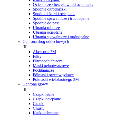
Ocieplacze / bezrękawniki ocieplane.
Spodnie ogrodniczki
Spodnie i kurtki ocieplane
Spodnie spawalnicze i trudnopalne
Spodnie do pasa
Ubrania robocze
Ubrania ocieplane
Ubrania spawalnicze i trudnopalne
Ochrona dróg oddechowych


Akcesoria 3M
Filtry
Filtropochłaniacze
Maski pełnotwarzowe
Pochłaniacze
Półmaski przeciwpyłowe
Półmaski wielokrotnego 3M
Ochrona głowy


Czapki letnie
Czapki ocieplane
Czepki
Chusty
Kaski ochronne