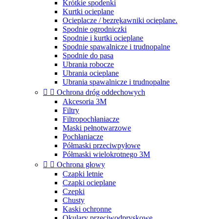
Krótkie spodenki
Kurtki ocieplane
Ocieplacze / bezrękawniki ocieplane.
Spodnie ogrodniczki
Spodnie i kurtki ocieplane
Spodnie spawalnicze i trudnopalne
Spodnie do pasa
Ubrania robocze
Ubrania ocieplane
Ubrania spawalnicze i trudnopalne


Ochrona dróg oddechowych
Akcesoria 3M
Filtry
Filtropochłaniacze
Maski pełnotwarzowe
Pochłaniacze
Półmaski przeciwpyłowe
Półmaski wielokrotnego 3M


Ochrona głowy
Czapki letnie
Czapki ocieplane
Czepki
Chusty
Kaski ochronne
Okulary przeciwodpryskowe