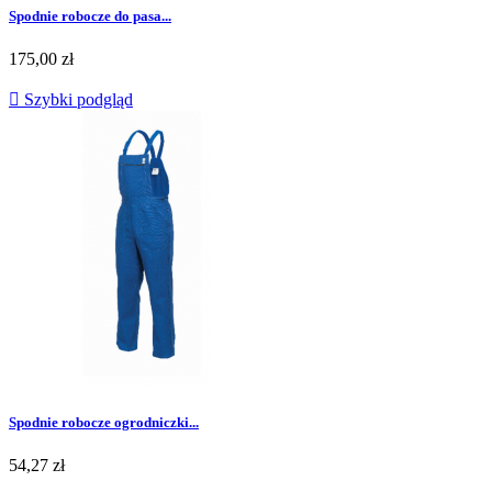
Spodnie robocze do pasa...
Cena
175,00 zł

Szybki podgląd
Spodnie robocze ogrodniczki...
Cena
54,27 zł