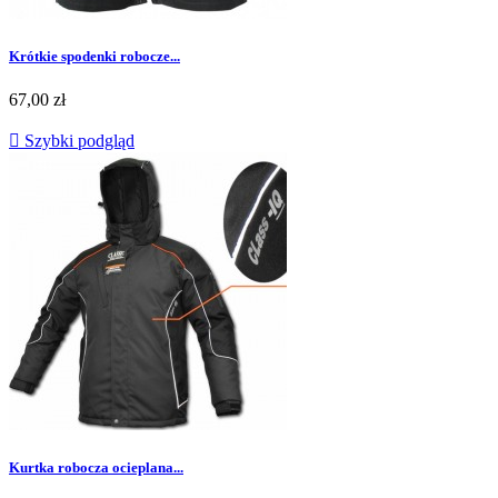
Krótkie spodenki robocze...
Cena
67,00 zł

Szybki podgląd
Kurtka robocza ocieplana...