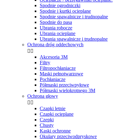
Spodnie ogrodniczki
Spodnie i kurtki ocieplane
Spodnie spawalnicze i trudnopalne
Spodnie do pasa
Ubrania robocze
Ubrania ocieplane
Ubrania spawalnicze i trudnopalne
Ochrona dróg oddechowych


Akcesoria 3M
Filtry
Filtropochłaniacze
Maski pełnotwarzowe
Pochłaniacze
Półmaski przeciwpyłowe
Półmaski wielokrotnego 3M
Ochrona głowy


Czapki letnie
Czapki ocieplane
Czepki
Chusty
Kaski ochronne
Okulary przeciwodpryskowe