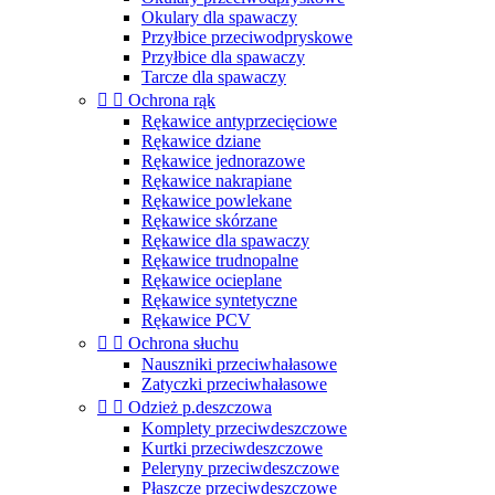
Okulary dla spawaczy
Przyłbice przeciwodpryskowe
Przyłbice dla spawaczy
Tarcze dla spawaczy


Ochrona rąk
Rękawice antyprzecięciowe
Rękawice dziane
Rękawice jednorazowe
Rękawice nakrapiane
Rękawice powlekane
Rękawice skórzane
Rękawice dla spawaczy
Rękawice trudnopalne
Rękawice ocieplane
Rękawice syntetyczne
Rękawice PCV


Ochrona słuchu
Nauszniki przeciwhałasowe
Zatyczki przeciwhałasowe


Odzież p.deszczowa
Komplety przeciwdeszczowe
Kurtki przeciwdeszczowe
Peleryny przeciwdeszczowe
Płaszcze przeciwdeszczowe