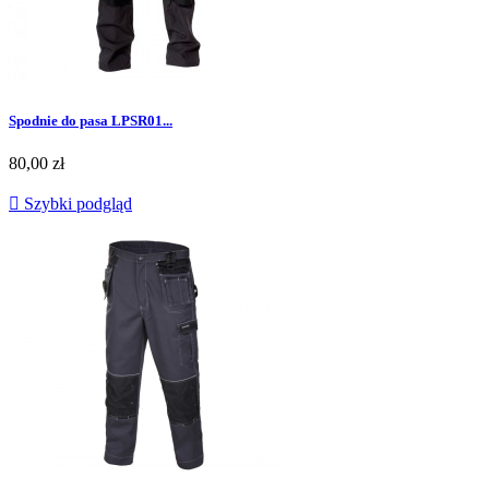
Spodnie do pasa LPSR01...
Cena
80,00 zł

Szybki podgląd