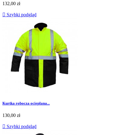
Cena
132,00 zł

Szybki podgląd
Kurtka robocza ocieplana...
Cena
130,00 zł

Szybki podgląd