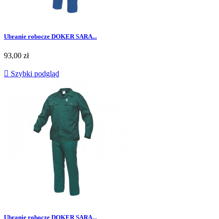
Ubranie robocze DOKER SARA...
Cena
93,00 zł

Szybki podgląd
Ubranie robocze DOKER SARA...