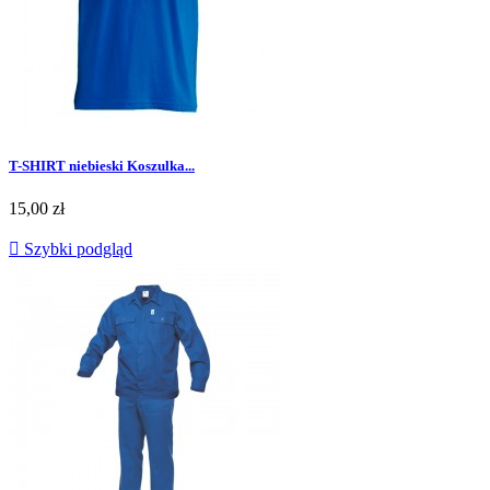
T-SHIRT niebieski Koszulka...
Cena
15,00 zł

Szybki podgląd