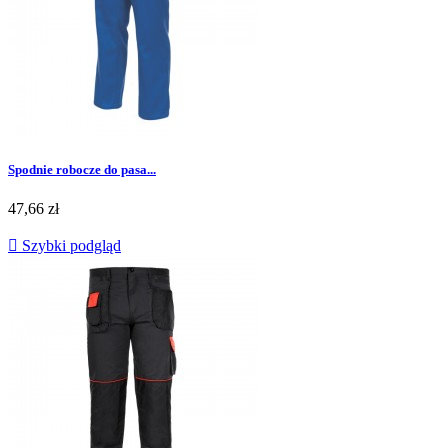
Spodnie robocze do pasa...
Cena
47,66 zł

Szybki podgląd