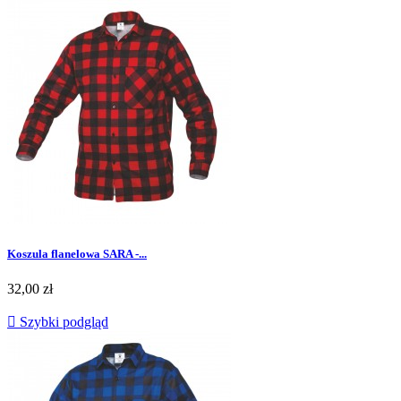
Koszula flanelowa SARA -...
Cena
32,00 zł

Szybki podgląd