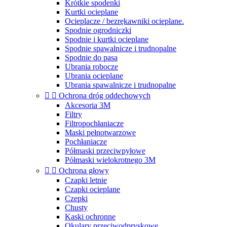
Krótkie spodenki
Kurtki ocieplane
Ocieplacze / bezrękawniki ocieplane.
Spodnie ogrodniczki
Spodnie i kurtki ocieplane
Spodnie spawalnicze i trudnopalne
Spodnie do pasa
Ubrania robocze
Ubrania ocieplane
Ubrania spawalnicze i trudnopalne


Ochrona dróg oddechowych
Akcesoria 3M
Filtry
Filtropochłaniacze
Maski pełnotwarzowe
Pochłaniacze
Półmaski przeciwpyłowe
Półmaski wielokrotnego 3M


Ochrona głowy
Czapki letnie
Czapki ocieplane
Czepki
Chusty
Kaski ochronne
Okulary przeciwodpryskowe