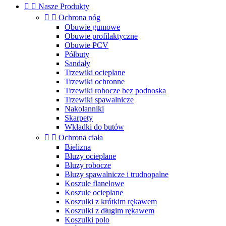


Nasze Produkty


Ochrona nóg
Obuwie gumowe
Obuwie profilaktyczne
Obuwie PCV
Półbuty
Sandały
Trzewiki ocieplane
Trzewiki ochronne
Trzewiki robocze bez podnoska
Trzewiki spawalnicze
Nakolanniki
Skarpety
Wkładki do butów


Ochrona ciała
Bielizna
Bluzy ocieplane
Bluzy robocze
Bluzy spawalnicze i trudnopalne
Koszule flanelowe
Koszule ocieplane
Koszulki z krótkim rękawem
Koszulki z długim rękawem
Koszulki polo