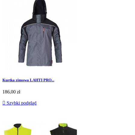
Kurtka zimowa LAHTI PRO...
Cena
186,00 zł

Szybki podgląd