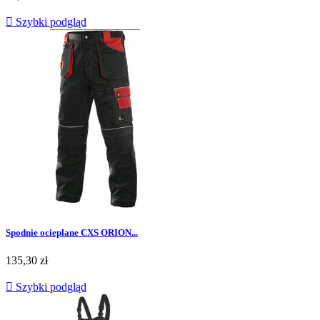

Szybki podgląd
Spodnie ocieplane CXS ORION...
Cena
135,30 zł

Szybki podgląd