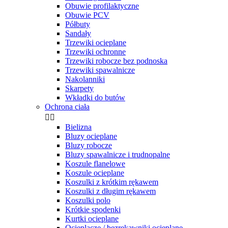
Obuwie profilaktyczne
Obuwie PCV
Półbuty
Sandały
Trzewiki ocieplane
Trzewiki ochronne
Trzewiki robocze bez podnoska
Trzewiki spawalnicze
Nakolanniki
Skarpety
Wkładki do butów
Ochrona ciała


Bielizna
Bluzy ocieplane
Bluzy robocze
Bluzy spawalnicze i trudnopalne
Koszule flanelowe
Koszule ocieplane
Koszulki z krótkim rękawem
Koszulki z długim rękawem
Koszulki polo
Krótkie spodenki
Kurtki ocieplane
Ocieplacze / bezrękawniki ocieplane.