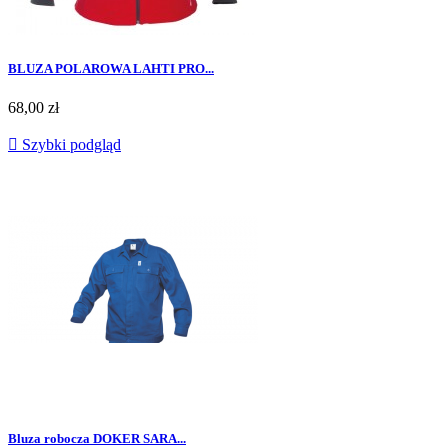
BLUZA POLAROWA LAHTI PRO...
Cena
68,00 zł

Szybki podgląd
Bluza robocza DOKER SARA...