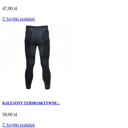
Cena
47,00 zł

Szybki podgląd
KALESONY TERMOAKTYWNE...
Cena
58,00 zł

Szybki podgląd