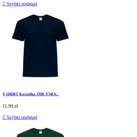

Szybki podgląd
T-SHIRT Koszulka JHK TSRA...
Cena
11,99 zł

Szybki podgląd