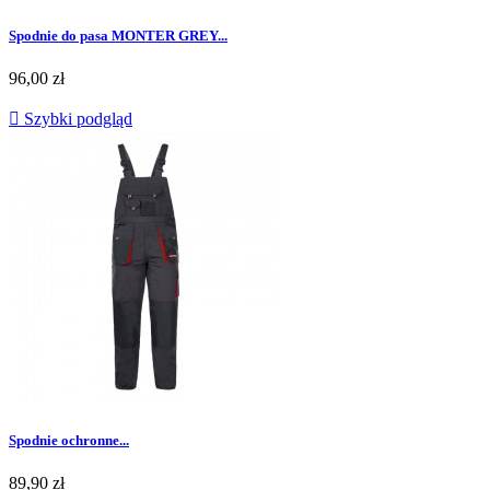
Spodnie do pasa MONTER GREY...
Cena
96,00 zł

Szybki podgląd
Spodnie ochronne...
Cena
89,90 zł