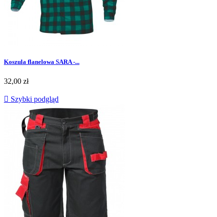
Koszula flanelowa SARA -...
Cena
32,00 zł

Szybki podgląd