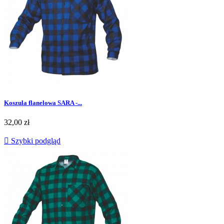
Koszula flanelowa SARA -...
Cena
32,00 zł

Szybki podgląd