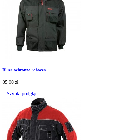
Bluza ochronna robocza...
Cena
85,00 zł

Szybki podgląd