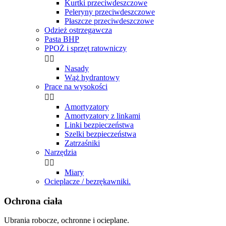
Kurtki przeciwdeszczowe
Peleryny przeciwdeszczowe
Płaszcze przeciwdeszczowe
Odzież ostrzegawcza
Pasta BHP
PPOŻ i sprzęt ratowniczy


Nasady
Wąż hydrantowy
Prace na wysokości


Amortyzatory
Amortyzatory z linkami
Linki bezpieczeństwa
Szelki bezpieczeństwa
Zatrzaśniki
Narzędzia


Miary
Ocieplacze / bezrękawniki.
Ochrona ciała
Ubrania robocze, ochronne i ocieplane.