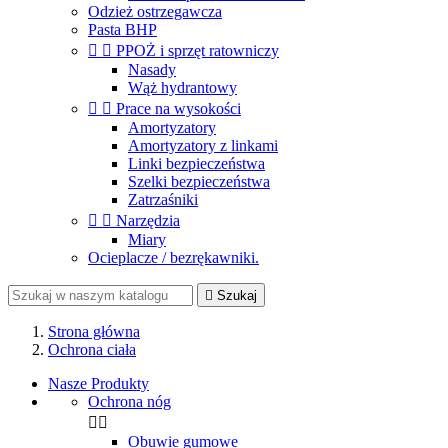
Odzież ostrzegawcza
Pasta BHP


PPOŻ i sprzęt ratowniczy
Nasady
Wąż hydrantowy


Prace na wysokości
Amortyzatory
Amortyzatory z linkami
Linki bezpieczeństwa
Szelki bezpieczeństwa
Zatrzaśniki


Narzędzia
Miary
Ocieplacze / bezrękawniki.

Szukaj
Strona główna
Ochrona ciała
Nasze Produkty
Ochrona nóg


Obuwie gumowe