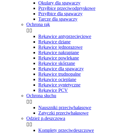
Okulary dla spawaczy
Przyłbice przeciwodpryskowe
Przyłbice dla spawaczy
Tarcze dla spawaczy
Ochrona rąk


Rękawice antyprzecięciowe
Rękawice dziane
Rękawice jednorazowe
Rękawice nakrapiane
Rękawice powlekane
Rękawice skórzane
Rękawice dla spawaczy
Rękawice trudnopalne
Rękawice ocieplane
Rękawice syntetyczne
Rękawice PCV
Ochrona słuchu


Nauszniki przeciwhałasowe
Zatyczki przeciwhałasowe
Odzież p.deszczowa


Komplety przeciwdeszczowe