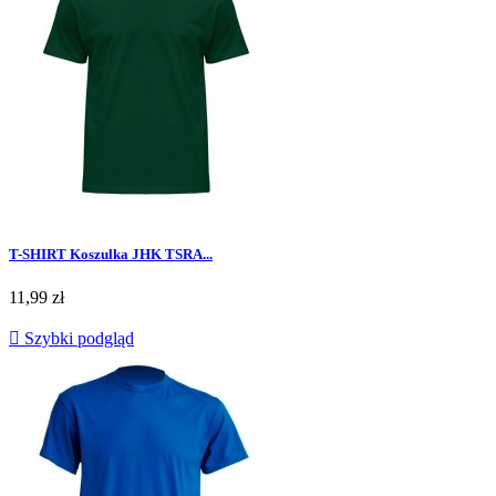
T-SHIRT Koszulka JHK TSRA...
Cena
11,99 zł

Szybki podgląd