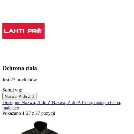
Ochrona ciała
Jest 27 produktów.
Sortuj wg:
Nazwa, A do Z

Dostępne
Nazwa, A do Z
Nazwa, Z do A
Cena, rosnąco
Cena,
malejąco
Pokazano 1-27 z 27 pozycji