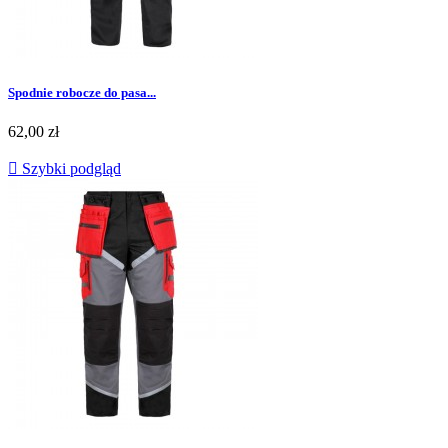
Spodnie robocze do pasa...
Cena
62,00 zł

Szybki podgląd