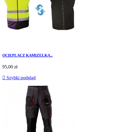
OCIEPLACZ KAMIZELKA...
Cena
95,00 zł

Szybki podgląd