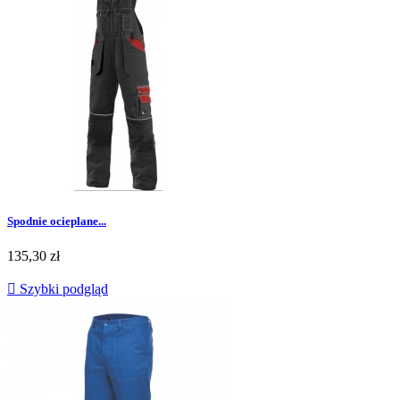
Spodnie ocieplane...
Cena
135,30 zł

Szybki podgląd