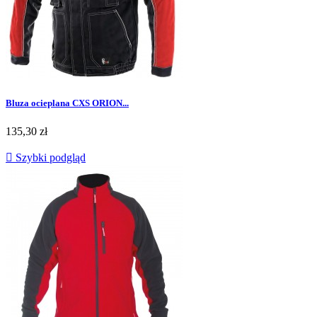
Bluza ocieplana CXS ORION...
Cena
135,30 zł

Szybki podgląd