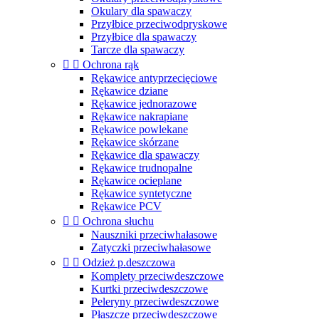
Okulary dla spawaczy
Przyłbice przeciwodpryskowe
Przyłbice dla spawaczy
Tarcze dla spawaczy


Ochrona rąk
Rękawice antyprzecięciowe
Rękawice dziane
Rękawice jednorazowe
Rękawice nakrapiane
Rękawice powlekane
Rękawice skórzane
Rękawice dla spawaczy
Rękawice trudnopalne
Rękawice ocieplane
Rękawice syntetyczne
Rękawice PCV


Ochrona słuchu
Nauszniki przeciwhałasowe
Zatyczki przeciwhałasowe


Odzież p.deszczowa
Komplety przeciwdeszczowe
Kurtki przeciwdeszczowe
Peleryny przeciwdeszczowe
Płaszcze przeciwdeszczowe