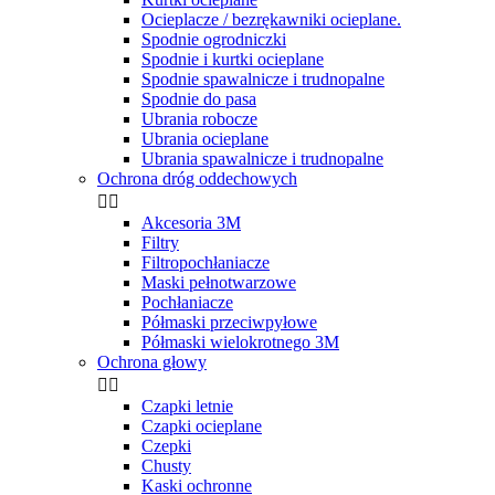
Ocieplacze / bezrękawniki ocieplane.
Spodnie ogrodniczki
Spodnie i kurtki ocieplane
Spodnie spawalnicze i trudnopalne
Spodnie do pasa
Ubrania robocze
Ubrania ocieplane
Ubrania spawalnicze i trudnopalne
Ochrona dróg oddechowych


Akcesoria 3M
Filtry
Filtropochłaniacze
Maski pełnotwarzowe
Pochłaniacze
Półmaski przeciwpyłowe
Półmaski wielokrotnego 3M
Ochrona głowy


Czapki letnie
Czapki ocieplane
Czepki
Chusty
Kaski ochronne