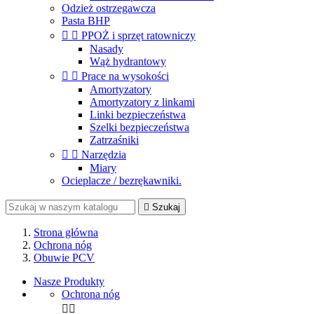
Odzież ostrzegawcza
Pasta BHP


PPOŻ i sprzęt ratowniczy
Nasady
Wąż hydrantowy


Prace na wysokości
Amortyzatory
Amortyzatory z linkami
Linki bezpieczeństwa
Szelki bezpieczeństwa
Zatrzaśniki


Narzędzia
Miary
Ocieplacze / bezrękawniki.

Szukaj
Strona główna
Ochrona nóg
Obuwie PCV
Nasze Produkty
Ochrona nóg

