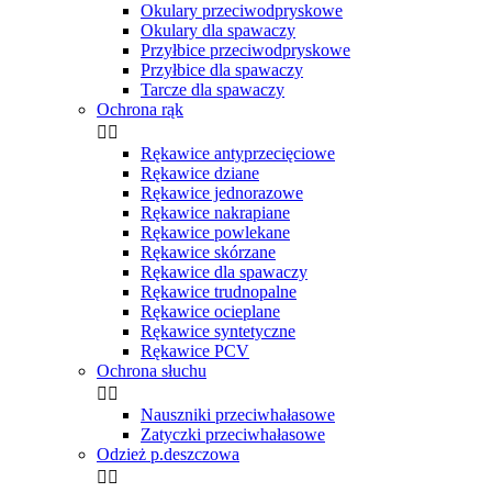
Okulary przeciwodpryskowe
Okulary dla spawaczy
Przyłbice przeciwodpryskowe
Przyłbice dla spawaczy
Tarcze dla spawaczy
Ochrona rąk


Rękawice antyprzecięciowe
Rękawice dziane
Rękawice jednorazowe
Rękawice nakrapiane
Rękawice powlekane
Rękawice skórzane
Rękawice dla spawaczy
Rękawice trudnopalne
Rękawice ocieplane
Rękawice syntetyczne
Rękawice PCV
Ochrona słuchu


Nauszniki przeciwhałasowe
Zatyczki przeciwhałasowe
Odzież p.deszczowa

