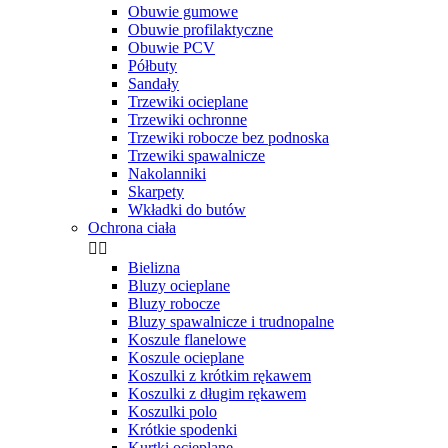
Obuwie gumowe
Obuwie profilaktyczne
Obuwie PCV
Półbuty
Sandały
Trzewiki ocieplane
Trzewiki ochronne
Trzewiki robocze bez podnoska
Trzewiki spawalnicze
Nakolanniki
Skarpety
Wkładki do butów
Ochrona ciała


Bielizna
Bluzy ocieplane
Bluzy robocze
Bluzy spawalnicze i trudnopalne
Koszule flanelowe
Koszule ocieplane
Koszulki z krótkim rękawem
Koszulki z długim rękawem
Koszulki polo
Krótkie spodenki
Kurtki ocieplane