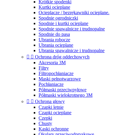
Krótkie spodenki
Kurtki ocieplane
Ocieplacze / bezrękawniki ocieplane.
Spodnie ogrodniczki
Spodnie i kurtki ocieplane
Spodnie spawalnicze i trudnopalne
Spodnie do pasa
Ubrania robocze
Ubrania ocieplane
Ubrania spawalnicze i trudnopalne


Ochrona dróg oddechowych
Akcesoria 3M
Filtry
Filtropochłaniacze
Maski pełnotwarzowe
Pochłaniacze
Półmaski przeciwpyłowe
Półmaski wielokrotnego 3M


Ochrona głowy
Czapki letnie
Czapki ocieplane
Czepki
Chusty
Kaski ochronne
Okulary przeciwodpryskowe