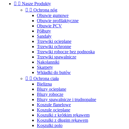


Nasze Produkty


Ochrona nóg
Obuwie gumowe
Obuwie profilaktyczne
Obuwie PCV
Półbuty
Sandały
Trzewiki ocieplane
Trzewiki ochronne
Trzewiki robocze bez podnoska
Trzewiki spawalnicze
Nakolanniki
Skarpety
Wkładki do butów


Ochrona ciała
Bielizna
Bluzy ocieplane
Bluzy robocze
Bluzy spawalnicze i trudnopalne
Koszule flanelowe
Koszule ocieplane
Koszulki z krótkim rękawem
Koszulki z długim rękawem
Koszulki polo