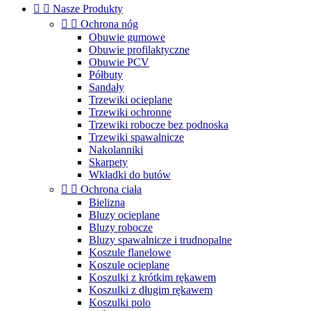


Nasze Produkty


Ochrona nóg
Obuwie gumowe
Obuwie profilaktyczne
Obuwie PCV
Półbuty
Sandały
Trzewiki ocieplane
Trzewiki ochronne
Trzewiki robocze bez podnoska
Trzewiki spawalnicze
Nakolanniki
Skarpety
Wkładki do butów


Ochrona ciała
Bielizna
Bluzy ocieplane
Bluzy robocze
Bluzy spawalnicze i trudnopalne
Koszule flanelowe
Koszule ocieplane
Koszulki z krótkim rękawem
Koszulki z długim rękawem
Koszulki polo