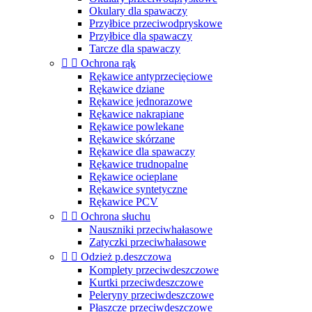
Okulary dla spawaczy
Przyłbice przeciwodpryskowe
Przyłbice dla spawaczy
Tarcze dla spawaczy


Ochrona rąk
Rękawice antyprzecięciowe
Rękawice dziane
Rękawice jednorazowe
Rękawice nakrapiane
Rękawice powlekane
Rękawice skórzane
Rękawice dla spawaczy
Rękawice trudnopalne
Rękawice ocieplane
Rękawice syntetyczne
Rękawice PCV


Ochrona słuchu
Nauszniki przeciwhałasowe
Zatyczki przeciwhałasowe


Odzież p.deszczowa
Komplety przeciwdeszczowe
Kurtki przeciwdeszczowe
Peleryny przeciwdeszczowe
Płaszcze przeciwdeszczowe