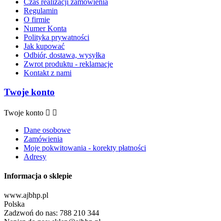
Czas realizacji zamówienia
Regulamin
O firmie
Numer Konta
Polityka prywatności
Jak kupować
Odbiór, dostawa, wysyłka
Zwrot produktu - reklamacje
Kontakt z nami
Twoje konto
Twoje konto


Dane osobowe
Zamówienia
Moje pokwitowania - korekty płatności
Adresy
Informacja o sklepie
www.ajbhp.pl
Polska
Zadzwoń do nas:
788 210 344