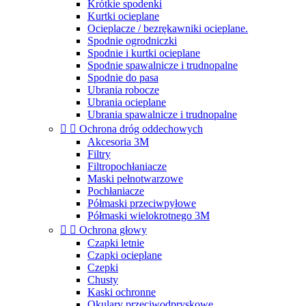
Krótkie spodenki
Kurtki ocieplane
Ocieplacze / bezrękawniki ocieplane.
Spodnie ogrodniczki
Spodnie i kurtki ocieplane
Spodnie spawalnicze i trudnopalne
Spodnie do pasa
Ubrania robocze
Ubrania ocieplane
Ubrania spawalnicze i trudnopalne


Ochrona dróg oddechowych
Akcesoria 3M
Filtry
Filtropochłaniacze
Maski pełnotwarzowe
Pochłaniacze
Półmaski przeciwpyłowe
Półmaski wielokrotnego 3M


Ochrona głowy
Czapki letnie
Czapki ocieplane
Czepki
Chusty
Kaski ochronne
Okulary przeciwodpryskowe