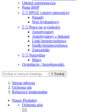
Odzież ostrzegawcza
Pasta BHP


PPOŻ i sprzęt ratowniczy
Nasady
Wąż hydrantowy


Prace na wysokości
Amortyzatory
Amortyzatory z linkami
Linki bezpieczeństwa
Szelki bezpieczeństwa
Zatrzaśniki


Narzędzia
Miary
Ocieplacze / bezrękawniki.

Szukaj
Strona główna
Ochrona rąk
Rękawice trudnopalne
Nasze Produkty
Ochrona nóg

