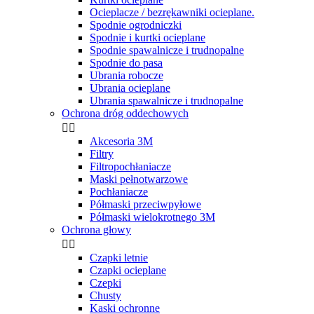
Ocieplacze / bezrękawniki ocieplane.
Spodnie ogrodniczki
Spodnie i kurtki ocieplane
Spodnie spawalnicze i trudnopalne
Spodnie do pasa
Ubrania robocze
Ubrania ocieplane
Ubrania spawalnicze i trudnopalne
Ochrona dróg oddechowych


Akcesoria 3M
Filtry
Filtropochłaniacze
Maski pełnotwarzowe
Pochłaniacze
Półmaski przeciwpyłowe
Półmaski wielokrotnego 3M
Ochrona głowy


Czapki letnie
Czapki ocieplane
Czepki
Chusty
Kaski ochronne