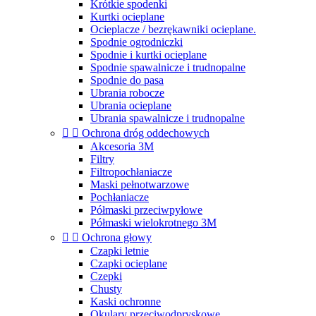
Krótkie spodenki
Kurtki ocieplane
Ocieplacze / bezrękawniki ocieplane.
Spodnie ogrodniczki
Spodnie i kurtki ocieplane
Spodnie spawalnicze i trudnopalne
Spodnie do pasa
Ubrania robocze
Ubrania ocieplane
Ubrania spawalnicze i trudnopalne


Ochrona dróg oddechowych
Akcesoria 3M
Filtry
Filtropochłaniacze
Maski pełnotwarzowe
Pochłaniacze
Półmaski przeciwpyłowe
Półmaski wielokrotnego 3M


Ochrona głowy
Czapki letnie
Czapki ocieplane
Czepki
Chusty
Kaski ochronne
Okulary przeciwodpryskowe