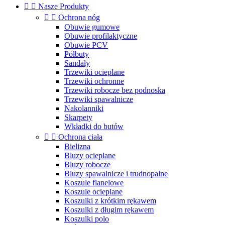


Nasze Produkty


Ochrona nóg
Obuwie gumowe
Obuwie profilaktyczne
Obuwie PCV
Półbuty
Sandały
Trzewiki ocieplane
Trzewiki ochronne
Trzewiki robocze bez podnoska
Trzewiki spawalnicze
Nakolanniki
Skarpety
Wkładki do butów


Ochrona ciała
Bielizna
Bluzy ocieplane
Bluzy robocze
Bluzy spawalnicze i trudnopalne
Koszule flanelowe
Koszule ocieplane
Koszulki z krótkim rękawem
Koszulki z długim rękawem
Koszulki polo