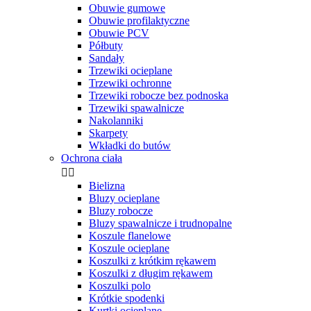
Obuwie gumowe
Obuwie profilaktyczne
Obuwie PCV
Półbuty
Sandały
Trzewiki ocieplane
Trzewiki ochronne
Trzewiki robocze bez podnoska
Trzewiki spawalnicze
Nakolanniki
Skarpety
Wkładki do butów
Ochrona ciała


Bielizna
Bluzy ocieplane
Bluzy robocze
Bluzy spawalnicze i trudnopalne
Koszule flanelowe
Koszule ocieplane
Koszulki z krótkim rękawem
Koszulki z długim rękawem
Koszulki polo
Krótkie spodenki
Kurtki ocieplane