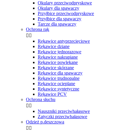
Okulary przeciwodpryskowe
Okulary dla spawaczy
Przyłbice przeciwodpryskowe
Przyłbice dla spawaczy
Tarcze dla spawaczy
Ochrona rąk


Rękawice antyprzecięciowe
Rękawice dziane
Rękawice jednorazowe
Rękawice nakrapiane
Rękawice powlekane
Rękawice skórzane
Rękawice dla spawaczy
Rękawice trudnopalne
Rękawice ocieplane
Rękawice syntetyczne
Rękawice PCV
Ochrona słuchu


Nauszniki przeciwhałasowe
Zatyczki przeciwhałasowe
Odzież p.deszczowa

