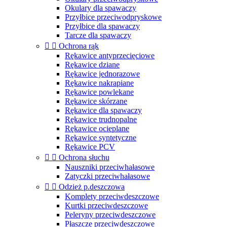
Okulary dla spawaczy
Przyłbice przeciwodpryskowe
Przyłbice dla spawaczy
Tarcze dla spawaczy


Ochrona rąk
Rękawice antyprzecięciowe
Rękawice dziane
Rękawice jednorazowe
Rękawice nakrapiane
Rękawice powlekane
Rękawice skórzane
Rękawice dla spawaczy
Rękawice trudnopalne
Rękawice ocieplane
Rękawice syntetyczne
Rękawice PCV


Ochrona słuchu
Nauszniki przeciwhałasowe
Zatyczki przeciwhałasowe


Odzież p.deszczowa
Komplety przeciwdeszczowe
Kurtki przeciwdeszczowe
Peleryny przeciwdeszczowe
Płaszcze przeciwdeszczowe