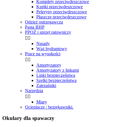
Komplety przeciwdeszczowe
Kurtki przeciwdeszczowe
Peleryny przeciwdeszczowe
Płaszcze przeciwdeszczowe
Odzież ostrzegawcza
Pasta BHP
PPOŻ i sprzęt ratowniczy


Nasady
Wąż hydrantowy
Prace na wysokości


Amortyzatory
Amortyzatory z linkami
Linki bezpieczeństwa
Szelki bezpieczeństwa
Zatrzaśniki
Narzędzia


Miary
Ocieplacze / bezrękawniki.
Okulary dla spawaczy