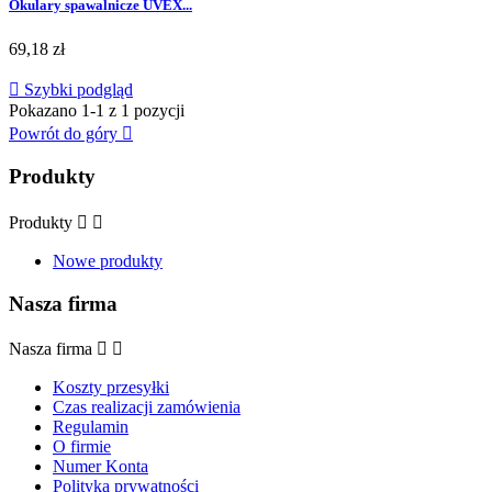
Okulary spawalnicze UVEX...
Cena
69,18 zł

Szybki podgląd
Pokazano 1-1 z 1 pozycji
Powrót do góry

Produkty
Produkty


Nowe produkty
Nasza firma
Nasza firma


Koszty przesyłki
Czas realizacji zamówienia
Regulamin
O firmie
Numer Konta
Polityka prywatności