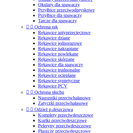
Okulary dla spawaczy
Przyłbice przeciwodpryskowe
Przyłbice dla spawaczy
Tarcze dla spawaczy


Ochrona rąk
Rękawice antyprzecięciowe
Rękawice dziane
Rękawice jednorazowe
Rękawice nakrapiane
Rękawice powlekane
Rękawice skórzane
Rękawice dla spawaczy
Rękawice trudnopalne
Rękawice ocieplane
Rękawice syntetyczne
Rękawice PCV


Ochrona słuchu
Nauszniki przeciwhałasowe
Zatyczki przeciwhałasowe


Odzież p.deszczowa
Komplety przeciwdeszczowe
Kurtki przeciwdeszczowe
Peleryny przeciwdeszczowe
Płaszcze przeciwdeszczowe