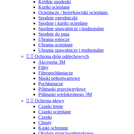
Krótkie spodenki
Kurtki ocieplane
Ocieplacze / bezrękawniki ocieplane.
Spodnie ogrodniczki
Spodnie i kurtki ocieplane
Spodnie spawalnicze i trudnopalne
Spodnie do pasa
Ubrania robocze
Ubrania ocieplane
Ubrania spawalnicze i trudnopalne


Ochrona dróg oddechowych
Akcesoria 3M
Filtry
Filtropochłaniacze
Maski pełnotwarzowe
Pochłaniacze
Półmaski przeciwpyłowe
Półmaski wielokrotnego 3M


Ochrona głowy
Czapki letnie
Czapki ocieplane
Czepki
Chusty
Kaski ochronne
Okulary przeciwodpryskowe