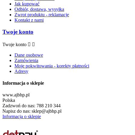
Jak kupować
Odbiór, dostawa, wysyłka
Zwrot produktu - reklamacje
Kontakt z nami
Twoje konto
Twoje konto


Dane osobowe
Zamówienia
Moje pokwitowania - korekty płatności
Adresy
Informacja o sklepie
www.ajbhp.pl
Polska
Zadzwoń do nas:
788 210 344
Napisz do nas:
sklep@ajbhp.pl
Informacja o sklepie