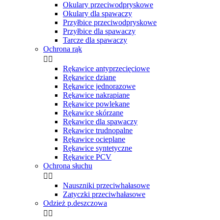
Okulary przeciwodpryskowe
Okulary dla spawaczy
Przyłbice przeciwodpryskowe
Przyłbice dla spawaczy
Tarcze dla spawaczy
Ochrona rąk


Rękawice antyprzecięciowe
Rękawice dziane
Rękawice jednorazowe
Rękawice nakrapiane
Rękawice powlekane
Rękawice skórzane
Rękawice dla spawaczy
Rękawice trudnopalne
Rękawice ocieplane
Rękawice syntetyczne
Rękawice PCV
Ochrona słuchu


Nauszniki przeciwhałasowe
Zatyczki przeciwhałasowe
Odzież p.deszczowa

