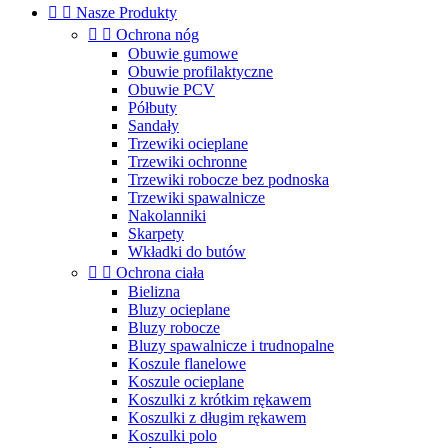


Nasze Produkty


Ochrona nóg
Obuwie gumowe
Obuwie profilaktyczne
Obuwie PCV
Półbuty
Sandały
Trzewiki ocieplane
Trzewiki ochronne
Trzewiki robocze bez podnoska
Trzewiki spawalnicze
Nakolanniki
Skarpety
Wkładki do butów


Ochrona ciała
Bielizna
Bluzy ocieplane
Bluzy robocze
Bluzy spawalnicze i trudnopalne
Koszule flanelowe
Koszule ocieplane
Koszulki z krótkim rękawem
Koszulki z długim rękawem
Koszulki polo