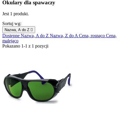
Okulary dla spawaczy
Jest 1 produkt.
Sortuj wg:
Nazwa, A do Z

Dostępne
Nazwa, A do Z
Nazwa, Z do A
Cena, rosnąco
Cena,
malejąco
Pokazano 1-1 z 1 pozycji