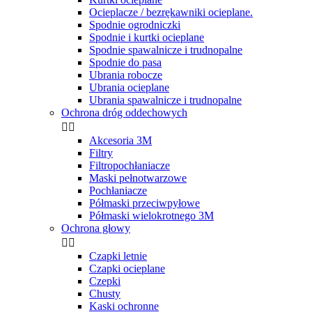
Ocieplacze / bezrękawniki ocieplane.
Spodnie ogrodniczki
Spodnie i kurtki ocieplane
Spodnie spawalnicze i trudnopalne
Spodnie do pasa
Ubrania robocze
Ubrania ocieplane
Ubrania spawalnicze i trudnopalne
Ochrona dróg oddechowych


Akcesoria 3M
Filtry
Filtropochłaniacze
Maski pełnotwarzowe
Pochłaniacze
Półmaski przeciwpyłowe
Półmaski wielokrotnego 3M
Ochrona głowy


Czapki letnie
Czapki ocieplane
Czepki
Chusty
Kaski ochronne