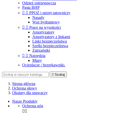
Odzież ostrzegawcza
Pasta BHP


PPOŻ i sprzęt ratowniczy
Nasady
Wąż hydrantowy


Prace na wysokości
Amortyzatory
Amortyzatory z linkami
Linki bezpieczeństwa
Szelki bezpieczeństwa
Zatrzaśniki


Narzędzia
Miary
Ocieplacze / bezrękawniki.

Szukaj
Strona główna
Ochrona głowy
Okulary dla spawaczy
Nasze Produkty
Ochrona nóg

