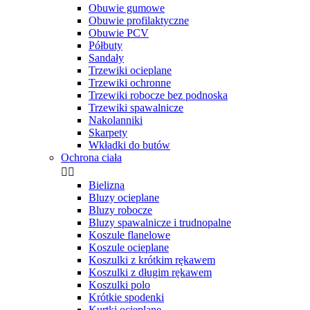
Obuwie gumowe
Obuwie profilaktyczne
Obuwie PCV
Półbuty
Sandały
Trzewiki ocieplane
Trzewiki ochronne
Trzewiki robocze bez podnoska
Trzewiki spawalnicze
Nakolanniki
Skarpety
Wkładki do butów
Ochrona ciała


Bielizna
Bluzy ocieplane
Bluzy robocze
Bluzy spawalnicze i trudnopalne
Koszule flanelowe
Koszule ocieplane
Koszulki z krótkim rękawem
Koszulki z długim rękawem
Koszulki polo
Krótkie spodenki
Kurtki ocieplane